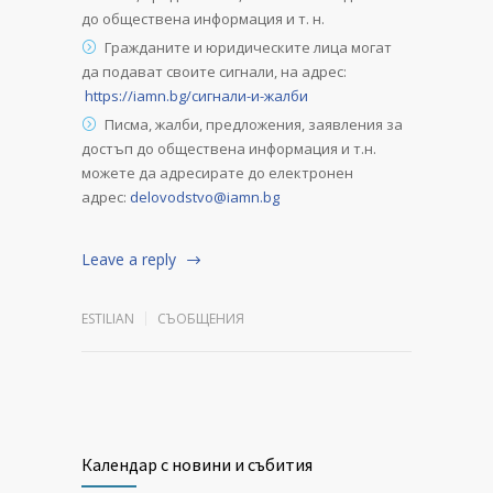
до обществена информация и т. н.
Гражданите и юридическите лица могат
да подават своите сигнали, на адрес:
https://iamn.bg/сигнали-и-жалби
Писма, жалби, предложения, заявления за
достъп до обществена информация и т.н.
можете да адресирате до електронен
адрес:
delovodstvo@iamn.bg
Leave a reply
ESTILIAN
СЪОБЩЕНИЯ
Календар с новини и събития