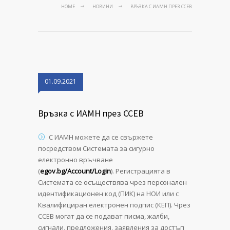
HOME
НОВИНИ
ВРЪЗКА С ИАМН ПРЕЗ ССЕВ
01.09.2021
Връзка с ИАМН през ССЕВ
С ИАМН можете да се свържете
посредством Системата за сигурно
електронно връчване
(
egov.bg/Account/Login
). Регистрацията в
Системата се осъществява чрез персонален
идентификационен код (ПИК) на НОИ или с
Квалифициран електронен подпис (КЕП). Чрез
ССЕВ могат да се подават писма, жалби,
сигнали, предложения, заявления за достъп