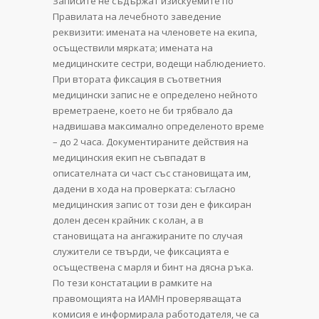
Записите не съдържат изискуемите по
Правилата на лечебното заведение
реквизити: имената на членовете на екипа,
осъществили мярката; имената на
медицинските сестри, водещи наблюдението.
При втората фиксация в съответния
медицински запис не е определeно нейното
времетраене, което не би трябвало да
надвишава максимално определеното време
– до 2 часа. Документираните действия на
медицинския екип не съвпадат в
описателната си част със становищата им,
дадени в хода на проверката: съгласно
медицинския запис от този ден е фиксиран
долен десен крайник с колан, а в
становищата на ангажираните по случая
служители се твърди, че фиксацията е
осъществена с марля и бинт на дясна ръка.
По тези констатации в рамките на
правомощията на ИАМН проверяващата
комисия е информирала работодателя, че са