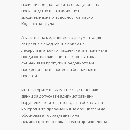
налични предпоставки за образуване на
производство по ангажиране на
дисциплинарна отговорност съгласно
Кодекса на труда.
Анализът на медицинската документация,
свързана с ежедневния прием на
лекарствата, които пациентката е приемала
преди хоспитализацията, е констатирал
съмнения за пропуски в редовното им
предоставяне по време на болничния ѝ
престой.
Инспекторите на ИАМН не са установили
данни за допуснати административни
нарушения, които да попадат в обхвата на
контролните правомощия на агенцията и да
обосновават образуването на
административнонаказателни производства.