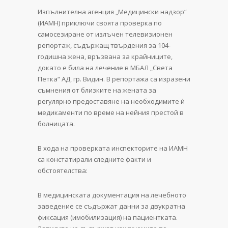
Изпълнителна агенция „Медицински надзор“
(ИАМН) приключи своята проверка по
самосезиране от излъчен телевизионен
репортаж, съдържащ твърдения за 104-
годишна жена, връзвана за крайниците,
докато е била на лечение в МБАЛ „Света
Петка“ АД, гр. Видин. В репортажа са изразени
съмнения от близките на жената за
регулярно предоставяне на необходимите ѝ
медикаменти по време на нейния престой в
болницата.
В хода на проверката инспекторите на ИАМН
са констатирали следните факти и
обстоятелства:
В медицинската документация на лечебното
заведение се съдържат данни за двукратна
фиксация (имобилизация) на пациентката.