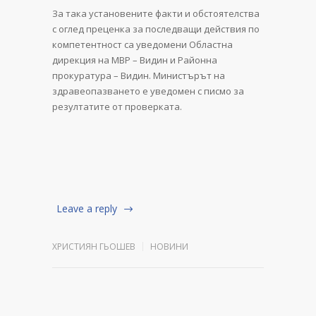
За така установените факти и обстоятелства
с оглед преценка за последващи действия по
компетентност са уведомени Областна
дирекция на МВР – Видин и Районна
прокуратура – Видин. Министърът на
здравеопазването е уведомен с писмо за
резултатите от проверката.
Leave a reply
ХРИСТИЯН ГЬОШЕВ
НОВИНИ