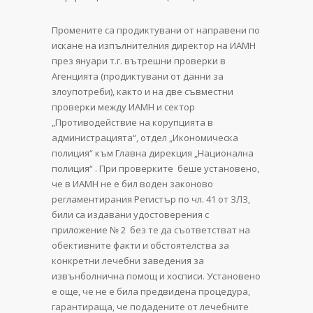
Промените са продиктувани от направени по
искане на изпълнителния директор на ИАМН
през януари т.г. вътрешни проверки в
Агенцията (продиктувани от данни за
злоупотреби), както и на две съвместни
проверки между ИАМН и сектор
„Противодействие на корупцията в
администрацията“, отдел „Икономическа
полиция“ към Главна дирекция „Национална
полиция“ . При проверките беше установено,
че в ИАМН не е бил воден законово
регламентирания Регистър по чл. 41 от ЗЛЗ,
били са издавани удостоверения с
приложение № 2 без те да съответстват на
обективните факти и обстоятелства за
конкретни лечебни заведения за
извънболнична помощ и хосписи. Установено
е още, че не е била предвидена процедура,
гарантираща, че подадените от лечебните