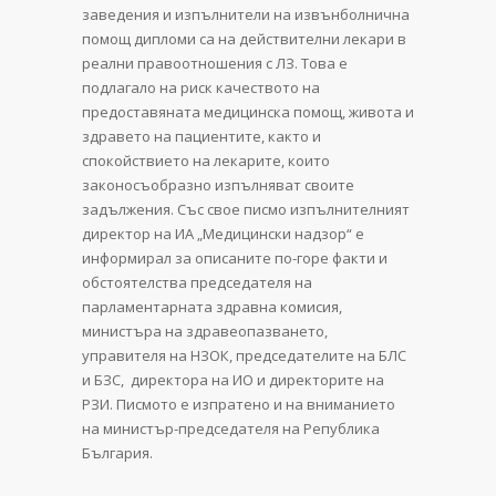
заведения и изпълнители на извънболнична
помощ дипломи са на действителни лекари в
реални правоотношения с ЛЗ. Това е
подлагало на риск качеството на
предоставяната медицинска помощ, живота и
здравето на пациентите, както и
спокойствието на лекарите, които
законосъобразно изпълняват своите
задължения. Със свое писмо изпълнителният
директор на ИА „Медицински надзор“ е
информирал за описаните по-горе факти и
обстоятелства председателя на
парламентарната здравна комисия,
министъра на здравеопазването,
управителя на НЗОК, председателите на БЛС
и БЗС, директора на ИО и директорите на
РЗИ. Писмото е изпратено и на вниманието
на министър-председателя на Република
България.