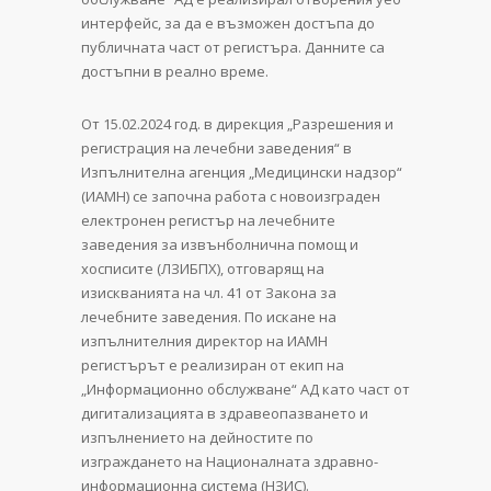
интерфейс, за да е възможен достъпа до
публичната част от регистъра. Данните са
достъпни в реално време.
От 15.02.2024 год. в дирекция „Разрешения и
регистрация на лечебни заведения“ в
Изпълнителна агенция „Медицински надзор“
(ИАМН) се започна работа с новоизграден
електронен регистър на лечебните
заведения за извънболнична помощ и
хосписите (ЛЗИБПХ), отговарящ на
изискванията на чл. 41 от Закона за
лечебните заведения. По искане на
изпълнителния директор на ИАМН
регистърът е реализиран от екип на
„Информационно обслужване“ АД като част от
дигитализацията в здравеопазването и
изпълнението на дейностите по
изграждането на Националната здравно-
информационна система (НЗИС).