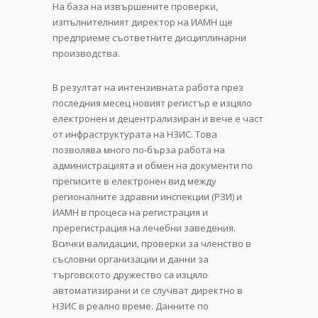
На база на извършените проверки,
изпълнителният директор на ИАМН ще
предприеме съответните дисциплинарни
производства.
В резултат на интензивната работа през
последния месец новият регистър е изцяло
електронен и децентрализиран и вече е част
от инфраструктурата на НЗИС. Това
позволява много по-бърза работа на
администрацията и обмен на документи по
преписите в електронен вид между
регионалните здравни инспекции (РЗИ) и
ИАМН в процеса на регистрация и
пререгистрация на лечебни заведения.
Всички валидации, проверки за членство в
съсловни организации и данни за
търговското дружество са изцяло
автоматизирани и се случват директно в
НЗИС в реално време. Данните по