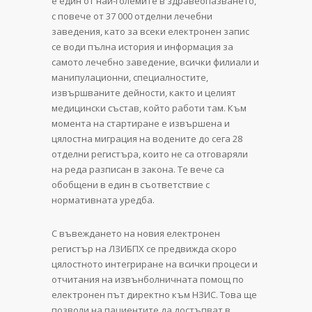
е един от най-големите в здравеопазването,
с повече от 37 000 отделни лечебни
заведения, като за всеки електронен запис
се води пълна история и информация за
самото лечебно заведение, всички филиали и
манипулационни, специалностите,
извършваните дейности, както и целият
медицински състав, който работи там. Към
момента на стартиране е извършена и
цялостна миграция на водените до сега 28
отделни регистъра, които не са отговаряли
на реда разписан в закона. Те вече са
обобщени в един в съответствие с
нормативната уредба.
С въвеждането на новия електронен
регистър на ЛЗИБПХ се предвижда скоро
цялостното интегриране на всички процеси и
отчитания на извънболничната помощ по
електронен път директно към НЗИС. Това ще
позволи на пациентите да достъпват в