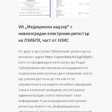
ИА „Медицински надзор“ с
новоизграден електронен регистър
на ЛЗИБПХ, част от НЗИС
От днес е достъпен Публичният регистър на
интернет адрес
https://opendata.his.bg/lzibph/
,
като се предвижда в него скоро да бъдат
публикувани автоматично и издадените и
подписани електронни удостоверения, което
ще улесни достъпа до тях както за
управителите на самите лечебни заведения,
така и за всички граждани, институции и
администрации, които използват тази
информация. Към изградения електронен
регистър екипът на „Информационно
обслужване“ АД е реализирал отворения уеб