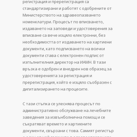
регистрация и пререгистрация са
стандартизирани и работят с одобрените от
Министерството на здравеопазването
номенклатури. Процесът по вписването,
издаването на заповеди и удостоверения за
вписване са вече изцяло електронни, без
необходимостта от издаването на хартиени
документи, като подписването на всички
документи става с електронен подпис от
изпълнителния директор на ИАМН. В тази
връзка е одобрен и внедрен нов образец за
удостоверенията за регистрация и
пререгистрация, който е изцяло съобразен с
дигитализирането на процесите.
С тази стъпка се улеснява процесът по
административно обслужване на лечебните
заведения за извънболнична помощ и се
съкратяват времето и хартиените
документи, свързани с това. Самият регистър