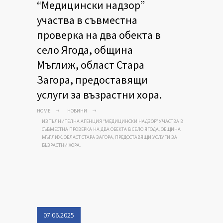
“Медицински надзор”
участва в съвместна
проверка на два обекта в
село Ягода, община
Мъглиж, област Стара
Загора, предоставящи
услуги за възрастни хора.
HOME
НОВИНИ
ИЗПЪЛНИТЕЛНА АГЕНЦИЯ “МЕДИЦИНСКИ НАДЗОР” УЧАСТВА В
СЪВМЕСТНА ПРОВЕРКА НА ДВА ОБЕКТА В СЕЛО ЯГОДА, ОБЩИНА
МЪГЛИЖ, ОБЛАСТ СТАРА ЗАГОРА, ПРЕДОСТАВЯЩИ УСЛУГИ ЗА
ВЪЗРАСТНИ ХОРА.
07.06.2025