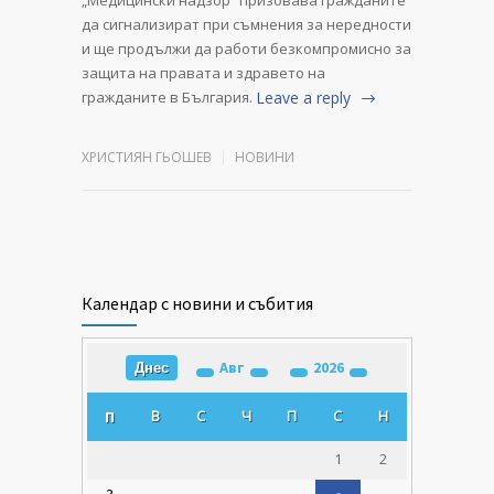
да сигнализират при съмнения за нередности
и ще продължи да работи безкомпромисно за
защита на правата и здравето на
гражданите в България.
Leave a reply
ХРИСТИЯН ГЬОШЕВ
НОВИНИ
Календар с новини и събития
Авг
2026
Днес
В
С
Ч
П
С
Н
П
1
2
3