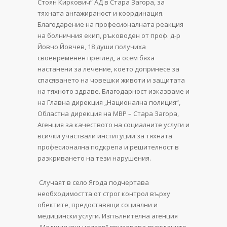
Стоян Киркович“ АД в Стара Загора, за
тяхната ангажираност и координация.
Благодарение на професионалната реакция
на болничния екип, ръководен от проф. д-р
Йовчо Йовчев, 18 души получиха
своевременен преглед, а осем бяха
настанени за лечение, което допринесе за
спасяването на човешки животи и защитата
на тяхното здраве. Благодарност изказваме и
на Главна дирекция „Национална полиция“,
Областна дирекция на МВР – Стара Загора,
Агенция за качеството на социалните услуги и
всички участвали институции за тяхната
професионална подкрепа и решителност в
разкриването на тези нарушения.
Случаят в село Ягода подчертава
необходимостта от строг контрол върху
обектите, предоставящи социални и
медицински услуги. Изпълнителна агенция
„Медицински надзор“ призовава гражданите