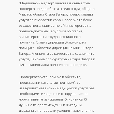
“Медицински надзор” участва в съвместна
проверка на два обекта в село Ягода, община
Мъглиж, област Стара Загора, предоставящи
услуги за възрастни хора. Проверката беше
осъществена съвместно с Министерство на
правосъдието на Република България,
Министерство на труда и социалната
политика, Главна дирекция „Национална
полиция“, Областна дирекция на МВР – Стара
Загора, Агенцията за качество на социалните
услуги, Районна прокуратура – Стара Загора и
НАП – Национална агенция за приходите.
Проверката установи, че в обектите,
представяни като „стаи под наем“, се
извършват незаконни медицински услуги без
необходимите лицензи и в нарушение на
нормативните изисквания. Открити са 75
души на възраст между 51 и 86 години,
държани в нечовешки условия – заключени в