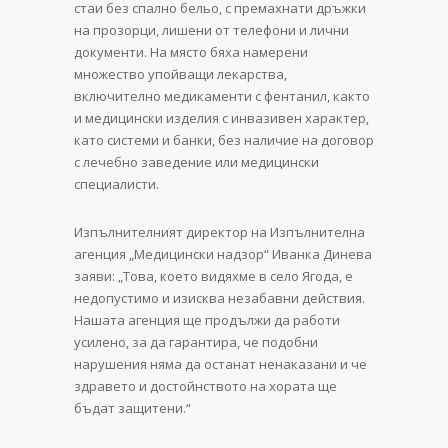
стаи без спално бельо, с премахнати дръжки
на прозорци, лишени от телефони и лични
документи. На място бяха намерени
множество упойващи лекарства,
включително медикаменти с фентанил, както
и медицински изделия с инвазивен характер,
като системи и банки, без наличие на договор
с лечебно заведение или медицински
специалисти.
Изпълнителният директор на Изпълнителна
агенция „Медицински надзор“ Иванка Динева
заяви: „Това, което видяхме в село Ягода, е
недопустимо и изисква незабавни действия.
Нашата агенция ще продължи да работи
усилено, за да гарантира, че подобни
нарушения няма да останат ненаказани и че
здравето и достойнството на хората ще
бъдат защитени.“