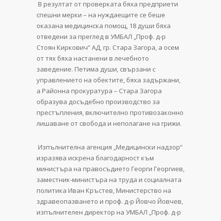
В резултат от проверката бяха предприети
спешни мерки – на нуждаещите се беше
оказана медицинска помощ, 18 души бяха
отведени за преглед в УМБАЛ „Проф. д-р
Стоян Киркович“ АД, гр. Стара Загора, а осем
от тях бяха настанени в лечебното
заведение. Петима души, свързани с
управлението на обектите, бяха задържани,
а Районна прокуратура – Стара Загора
образува досъдебно производство за
престъпления, включително противозаконно
лишаване от свобода и неполагане на грижи.
Изпълнителна агенция „Медицински надзор“
изразява искрена благодарност към
министъра на правосъдието Георги Георгиев,
заместник-министъра на труда и социалната
политика Иван Кръстев, Министерство на
здравеопазването и проф. д-р Йовчо Йовчев,
изпълнителен директор на УМБАЛ „Проф. д-р