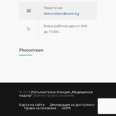
Пишете ни:
delovodstvo@iamn.bg
Всеки работен ден от 9:00
до 17:30ч.
Photostream
© 2019
Изпълнителна Агенция „Медицински
надзор“
. Всички права запазени.
Карта на сайта
Декларация за достъпност
Права за ползване
GDPR