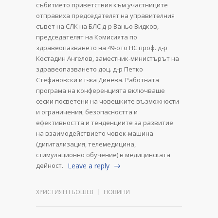
събитието приветствия към участниците
отправиха председателят на управителния
съвет на СЛК на БЛС д-р Ваньо Видков,
председателят на Комисията по
здравеопазването на 49-ото НС проф. д-р
Костадин Ангелов, заместник-министърът на
здравеопазването доц. д-р Петко
Стефановски и г-жа Динева. Работната
програма на конференцията включваше
сесии посветени на човешките възможности
и ограничения, безопасността и
ефективността и тенденциите за развитие
на взаимодействието човек-машина
(дигитализация, телемедицина,
стимулационно обучение) в медицинската
дейност.
Leave a reply
ХРИСТИЯН ГЬОШЕВ
НОВИНИ