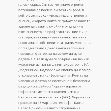
големи сърца. Смятам, че имаме огромен
потенциал да постигнем този комфорт, в
който всеки да се чувства удовлетворен и
оценен, и хората, които се грижат за нашето
здраве да бъдат спокойни и отдадени в
изпълнението на професията си. Вие също
сте хора, вие също имате семейства и вие
също имате собствените си грижи. Моят апел
с оглед на темата днес е нека заобичаме
човешкия фактор, за да можем да му се
радваме. С тези думи се обърна към всички
участници изпълнителният директор на ИА
„Медицински надзор“ г-жа Иванка Динева при
откриването на конференцията „Ролята на
човешкия фактор за ефективна и безопасна
медицинска дейност“, организирана от
Софийската лекарска колегия (СЛК) на
Българския лекарски съюз (БЛС). Форумът се
проведе на 16 март в Хотел София Балкан
Палас. При официалното откриване на