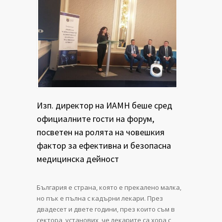
Изп. директор на ИАМН беше сред
официалните гости на форум,
посветен на ролята на човешкия
фактор за ефективна и безопасна
медицинска дейност
България е страна, която е прекалено малка,
но пък е пълна с кадърни лекари. През
двадесет и двете години, през които съм в
сектора, установих, че лекарите са хора с