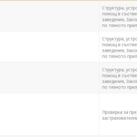
Структура, устр
помощ в съответ
заведения, Зако
по тяхното прил
Структура, устр
помощ в съответ
заведения, Зако
по тяхното прил
Структура, устр
помощ в съответ
заведения, Зако
по тяхното прил
Проверка за пре
застрахователни