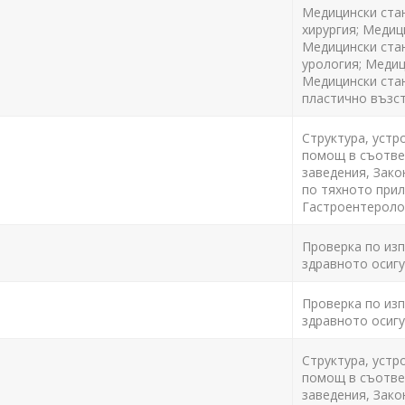
Медицински стан
хирургия; Медиц
Медицински стан
урология; Медиц
Медицински стан
пластично възст
Структура, устр
помощ в съответ
заведения, Зако
по тяхното прил
Гастроентеролог
Проверка по изпъ
здравното осигу
Проверка по изпъ
здравното осигу
Структура, устр
помощ в съответ
заведения, Зако