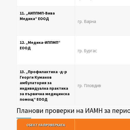
11. „АИППМП-Вива
Медика“ ЕООД
гр. Варна
12. „Медика-ИППМП“
ЕООД
гр. Бургас
13. „Профилактика -д-р
Георги Куманов
амбулатория за
гр. Пловдив
индивидуална практика
за първична медицинска
помощ“ ЕООД
Планови проверки на ИАМН за период
ОБЕКТ НА ПРОВЕРКАТА