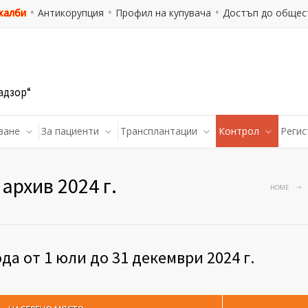
 жалби
Антикорупция
Профил на купувача
Достъп до общес
адзор“
ване
За пациенти
Трансплантации
Контрол
Регис
архив 2024 г.
HOME
а от 1 юли до 31 декември 2024 г.