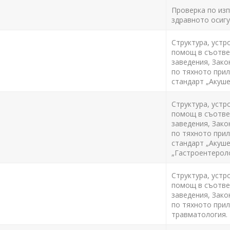
Проверка по изпъ
здравното осигу
Структура, устр
помощ в съответ
заведения, Зако
по тяхното прил
стандарт „Акуше
Структура, устр
помощ в съответ
заведения, Зако
по тяхното прил
стандарт „Акуше
„Гастроентерол
Структура, устр
помощ в съответ
заведения, Зако
по тяхното прил
травматология.