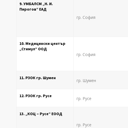
9. УМБАЛСМ „Н. И.
Пирогов“ ЕАД
гр. София
10. Медицински център
„Стимул“ ООД
гр. София
11. РЗОК гр. Шумен
гр. Шумен
12. РЗОК гр. Русе
гр. Русе
13. „КОЦ – Русе“ ЕООД
гр. Русе