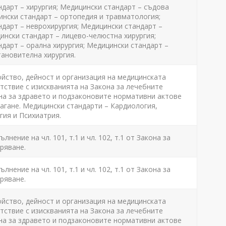
дарт – хирургия; Медицински стандарт – съдова
ински стандарт – ортопедия и травматология;
дарт – неврохирургия; Медицински стандарт –
ински стандарт – лицево-челюстна хирургия;
дарт – орална хирургия; Медицински стандарт –
ановителна хирургия.
ойство, дейност и организация на медицинската
ствие с изискванията на Закона за лечебните
на за здравето и подзаконовите нормативни актове
агане. Медицински стандарти – Кардиология,
ия и Психиатрия.
лнение на чл. 101, т.1 и чл. 102, т.1 от Закона за
ряване.
лнение на чл. 101, т.1 и чл. 102, т.1 от Закона за
ряване.
ойство, дейност и организация на медицинската
ствие с изискванията на Закона за лечебните
на за здравето и подзаконовите нормативни актове