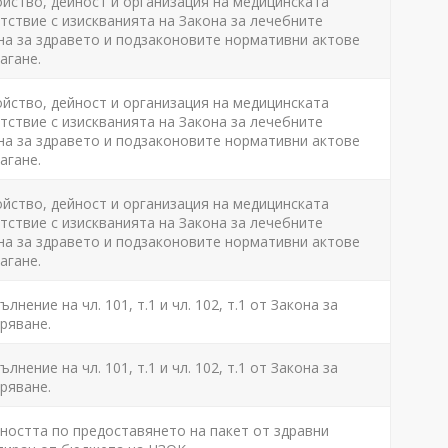
ойство, дейност и организация на медицинската
ствие с изискванията на Закона за лечебните
на за здравето и подзаконовите нормативни актове
агане.
ойство, дейност и организация на медицинската
ствие с изискванията на Закона за лечебните
на за здравето и подзаконовите нормативни актове
агане.
ойство, дейност и организация на медицинската
ствие с изискванията на Закона за лечебните
на за здравето и подзаконовите нормативни актове
агане.
лнение на чл. 101, т.1 и чл. 102, т.1 от Закона за
ряване.
лнение на чл. 101, т.1 и чл. 102, т.1 от Закона за
ряване.
ността по предоставянето на пакет от здравни