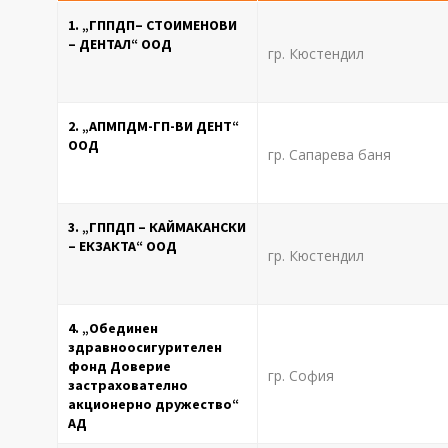
1. „ГППДП– СТОИМЕНОВИ
– ДЕНТАЛ“ ООД
гр. Кюстендил
2. „АПМПДМ-ГП-ВИ ДЕНТ“
ООД
гр. Сапарева баня
3. „ГППДП – КАЙМАКАНСКИ
– ЕКЗАКТА“ ООД
гр. Кюстендил
4. „Обединен
здравноосигурителен
фонд Доверие
гр. София
застрахователно
акционерно дружество“
АД