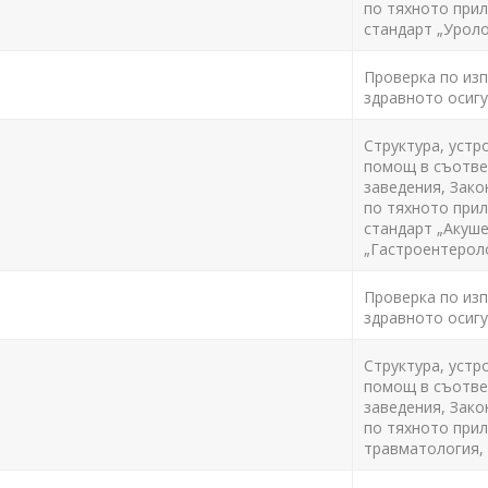
по тяхното прил
стандарт „Уроло
Проверка по изпъ
здравното осигу
Структура, устр
помощ в съответ
заведения, Зако
по тяхното прил
стандарт „Акуше
„Гастроентерол
Проверка по изпъ
здравното осигу
Структура, устр
помощ в съответ
заведения, Зако
по тяхното прил
травматология, 