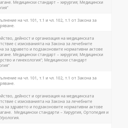
агане. Медицински стандарт – хирургия; Медицински
гия“
лнение на чл. 101, т.1 и чл. 102, т.1 от Закона за
ряване.
ойство, дейност и организация на медицинската
ствие с изискванията на Закона за лечебните
на за здравето и подзаконовите нормативни актове
агане. Медицински стандарт – хирургия; Медицински
рство и гинекология“; Медицински стандарт
огия“
лнение на чл. 101, т.1 и чл. 102, т.1 от Закона за
ряване.
ойство, дейност и организация на медицинската
ствие с изискванията на Закона за лечебните
на за здравето и подзаконовите нормативни актове
агане. Медицински стандарти – Хирургия, Ортопедия и
Урология.