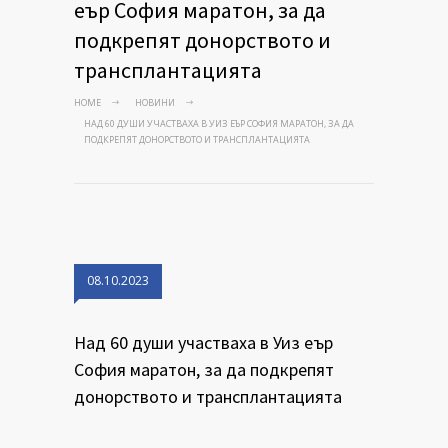
еър София маратон, за да
подкрепят донорството и
трансплантацията
HOME
НОВИНИ
НАД 60 ДУШИ УЧАСТВАХА В УИЗ ЕЪР СОФИЯ МАРАТОН, ЗА ДА
ПОДКРЕПЯТ ДОНОРСТВОТО И ТРАНСПЛАНТАЦИЯТА
08.10.2023
Над 60 души участваха в Уиз еър
София маратон, за да подкрепят
донорството и трансплантацията