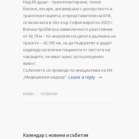
Над 60 души – трансплантирани, техни
близки, лекари, ангажирани с донорството и
трансплантацията, и представители на БЧК,
се включиха в Уиз еър София маратон 2023 г.
Всички пробягаха символичното разстояние
от 42,19 м – по аналогия на цялата дължина на
трасето – 42,195 км, за да подкрепят и дадат
надежда на всички пациенти от листата на
чакащите, че имат шанс за пълноценен
живот.
Събитието се проведе по инициатива на ИА
„Медицински надзор“.
Leave a reply
ИАМН
НОВИНИ
Календар с новини и събития