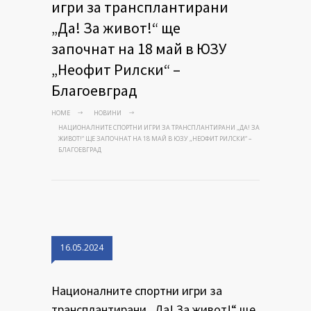
игри за трансплантирани
„Да! За живот!“ ще
започнат на 18 май в ЮЗУ
„Неофит Рилски“ –
Благоевград
HOME
НОВИНИ
НАЦИОНАЛНИТЕ СПОРТНИ ИГРИ ЗА ТРАНСПЛАНТИРАНИ „ДА! ЗА
ЖИВОТ!“ ЩЕ ЗАПОЧНАТ НА 18 МАЙ В ЮЗУ „НЕОФИТ РИЛСКИ“ –
БЛАГОЕВГРАД
16.05.2024
Националните спортни игри за
трансплантирани „Да! За живот!“ ще