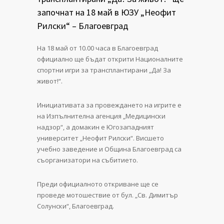
започнат на 18 май в ЮЗУ „Неофит
Рилски“ – Благоевград
На 18 май от 10.00 часа в Благоевград
официално ще бъдат открити Националните
спортни игри за трансплантирани „Да! За
живот!“.
Инициативата за провеждането на игрите е
на Изпълнителна агенция „Медицински
надзор“, а домакин е Югозападният
университет „Неофит Рилски“. Висшето
учебно заведение и Община Благоевград са
съорганизатори на събитието.
Преди официалното откриване ще се
проведе мотошествие от бул. „Св. Димитър
Солунски“, Благоевград.