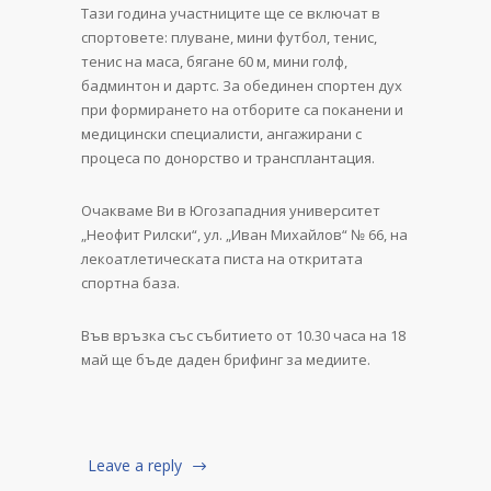
Тази година участниците ще се включат в
спортовете: плуване, мини футбол, тенис,
тенис на маса, бягане 60 м, мини голф,
бадминтон и дартс. За обединен спортен дух
при формирането на отборите са поканени и
медицински специалисти, ангажирани с
процеса по донорство и трансплантация.
Очакваме Ви в Югозападния университет
„Неофит Рилски“, ул. „Иван Михайлов“ № 66, на
лекоатлетическата писта на откритата
спортна база.
Във връзка със събитието от 10.30 часа на 18
май ще бъде даден брифинг за медиите.
Leave a reply