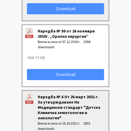
Download
Наредба № 50 от 26 ноември
2010г. „Орална хирургия“
Влиза в сила от 07.12.2010 г.
2958
downloads
184.15 KB
Download
Наредба № 6 От 26 март 2021 г.
За утвърждаване На
Медицински стандарт "Детска
Клинична хематология и
онкология"
Влиза в сила от 16.10.2021 г.
2832
downloads