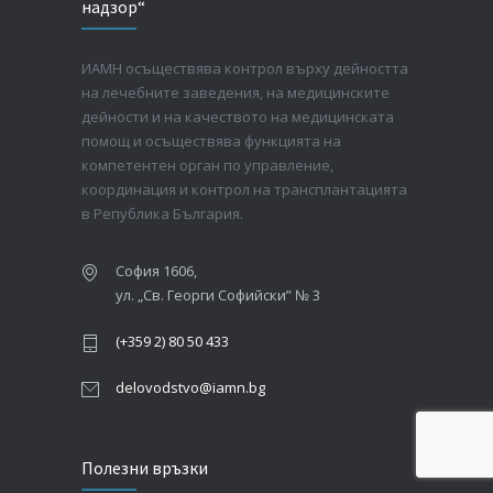
надзор“
ИАМН осъществява контрол върху дейността
на лечебните заведения, на медицинските
дейности и на качеството на медицинската
помощ и осъществява функцията на
компетентен орган по управление,
координация и контрол на трансплантацията
в Република България.
София 1606,
ул. „Св. Георги Софийски” № 3
(+359 2) 80 50 433
delovodstvo@iamn.bg
Полезни връзки