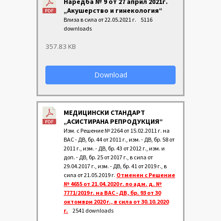
Наредба № 9 от 27 април 2021г.
„Акушерство и гинекология“
Влиза в сила от 22.05.2021 г.
5116
downloads
357.83 KB
Download
МЕДИЦИНСКИ СТАНДАРТ
„АСИСТИРАНА РЕПРОДУКЦИЯ“
Изм. с Решение № 2264 от 15.02.2011 г. на
ВАС - ДВ, бр. 44 от 2011 г., изм. - ДВ, бр. 58 от
2011 г., изм. - ДВ, бр. 43 от 2012 г., изм. и
доп. - ДВ, бр. 25 от 2017 г., в сила от
29.04.2017 г., изм. - ДВ, бр. 41 от 2019 г., в
сила от 21.05.2019 г.
Отменен с Решение
№ 4655 от 21.04.2020 г. по адм. д. №
7771/2019 г. на ВАС - ДВ, бр. 93 от 30
октомври 2020 г., в сила от 30.10.2020
г.
2541 downloads