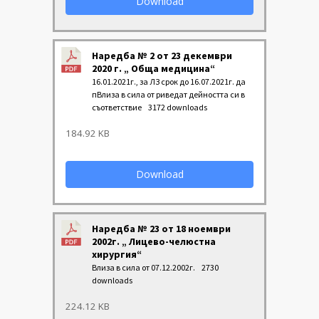
Download
Наредба № 2 от 23 декември
2020 г. „ Обща медицина“
16.01.2021г., за ЛЗ срок до 16.07.2021г. да
пВлиза в сила от риведат дейността си в
съответствие
3172 downloads
184.92 KB
Download
Наредба № 23 от 18 ноември
2002г. „ Лицево-челюстна
хирургия“
Влиза в сила от 07.12.2002г.
2730
downloads
224.12 KB