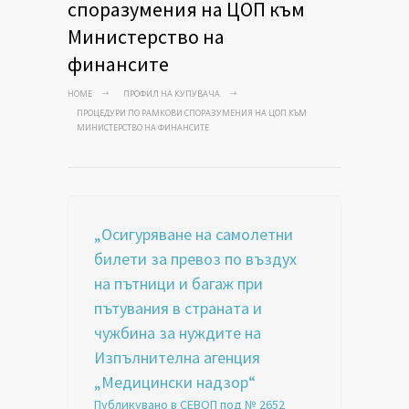
споразумения на ЦОП към
Министерство на
финансите
HOME
ПРОФИЛ НА КУПУВАЧА
ПРОЦЕДУРИ ПО РАМКОВИ СПОРАЗУМЕНИЯ НА ЦОП КЪМ
МИНИСТЕРСТВО НА ФИНАНСИТЕ
„Осигуряване на самолетни
билети за превоз по въздух
на пътници и багаж при
пътувания в страната и
чужбина за нуждите на
Изпълнителна агенция
„Медицински надзор“
Публикувано в СЕВОП под № 2652