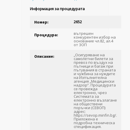
Информация за процедурата
2652
Номер:
вътрешен
Процедура:
конкурентен избор на
основание чл.82, ал.4
от ЗОП
„Осигуряване на
Описание:
самолетни билети за
превоз по въздух на
пътници и багаж при
пътувания в страната
и чужбина за нуждите
на Изпълнителна
агенция „Медицински
надзор”. Процедурата
се провежда
електронно, чрез
Системата за
електронно възлагане
на обществени
поръчки (СЕВОП)
адрес:
https://sevop.minfin.bg/.
Приложена е
подробна техническа
спецификация.