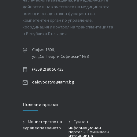
на лечебните заведения, на медицинските
дейности и на качеството на медицинската
помощ и осъществява функцията на
компетентен орган по управление,
координация и контрол на трансплантацията
в Република България.
София 1606,
ул. „Св. Георги Софийски” № 3
(+359 2) 80 50 433
delovodstvo@iamn.bg
Полезни връзки
Министерство на
Единен
здравеопазването
информационен
портал – Официален
източник на