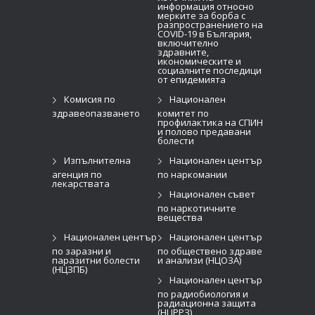
информация относно
мерките за борба с
разпространението на
COVID-19 в България,
включително
здравните,
икономическите и
социалните последици
от епидемията
Комисия по
Национален
здравеопазването
комитет по
профилактика на СПИН
и полово предавани
болести
Изпълнителна
Национален център
агенция по
по наркомании
лекарствата
Национален съвет
по наркотичните
вещества
Национален център
Национален център
по заразни и
по обществено здраве
паразитни болести
и анализи (НЦОЗА)
(НЦЗПБ)
Национален център
по радиобиология и
радиационна защита
(НЦРРЗ)