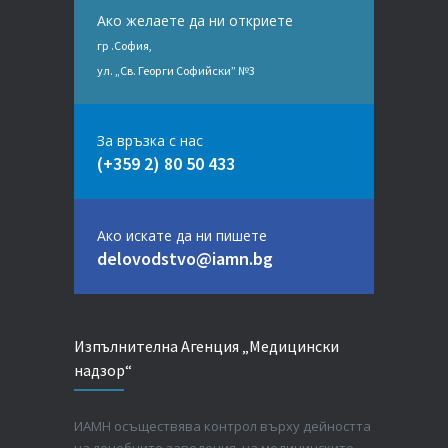
Ако желаете да ни откриете
гр .София,
ул. „Св. Георги Софийски” №3
За връзка с нас
(+359 2) 80 50 433
Ако искате да ни пишете
delovodstvo@iamn.bg
Изпълнителна Агенция „Медицински
надзор“
ИАМН осъществява контрол върху дейността