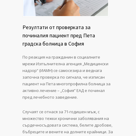
Резултати от проверката за
починалия пациент пред Пета
градска болница в София
По реакция на гражданин в социалните
мрежи Изпълнителна агенция „Медицински
надзор“ (ИАМН) се самосезира и веднага
започна проверка по сигнала, че изписан
пациент на Пета многопрофилна болница за
активно лечение – „София” ЕАД е починал
пред лечебното заведение.
Случаят се отнася за 71-годишен мъж, с
множество тежки хронични заболявания на
сърдечносъдовата система, белите дробове,
бъбреците и вените на долните крайници. За