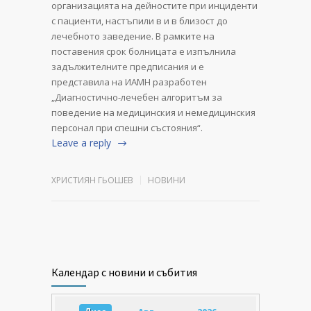
организацията на дейностите при инциденти
с пациенти, настъпили в и в близост до
лечебното заведение. В рамките на
поставения срок болницата е изпълнила
задължителните предписания и е
представила на ИАМН разработен
„Диагностично-лечебен алгоритъм за
поведение на медицинския и немедицинския
персонал при спешни състояния“.
Leave a reply
ХРИСТИЯН ГЬОШЕВ
НОВИНИ
Календар с новини и събития