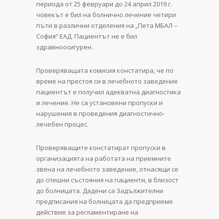
периода от 25 февруари до 24 април 2019 г.
човекът е бил на болнично лечение четири
пъти в различни отделения на „Пета МБАЛ –
София“ ЕАД. Пациентът не е бил
здравноосигурен.
Проверяващата комисия констатира, че по
време на престоя си в лечебното заведение
пациентът е получил адекватна диагностика
и лечение. Не са установени пропуски и
нарушения в проведения диагностично-
лечебен процес.
Проверяващите констатират пропуски в
организацията на работата на приемните
звена на лечебното заведение, отнасящи се
до спешни състояния на пациенти, в близост
до болницата. Дадени са Задължителни
предписания на болницата да предприеме
действие за регламентиране на