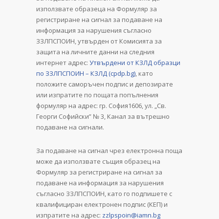
използвате образеца на Формуляр за
регистриране на сигнал за подаване на
информация за нарушения съгласно
ЗЗЛПСПОИН, утвърден от Комисията за
защита на личните данни на следния
интернет адрес:
Утвърдени от КЗЛД образци
по ЗЗЛПСПОИН – КЗЛД (cpdp.bg)
, като
положите саморъчен подпис и депозирате
или изпратите по пощата попълнения
формуляр на адрес: гр. София1606, ул. „Св.
Георги Софийски” № 3, Канал за вътрешно
подаване на сигнали.
За подаване на сигнал чрез електронна поща
може да използвате същия образец на
Формуляр за регистриране на сигнал за
подаване на информация за нарушения
съгласно ЗЗЛПСПОИН, като го подпишете с
квалифициран електронен подпис (КЕП) и
изпратите на адрес:
zzlpspoin@iamn.bg