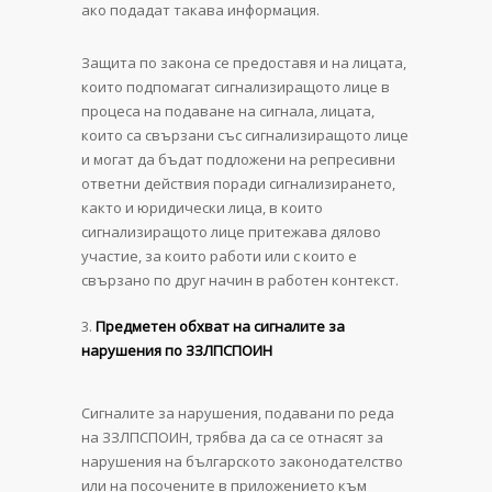
ако подадат такава информация.
Защита по закона се предоставя и на лицата,
които подпомагат сигнализиращото лице в
процеса на подаване на сигнала, лицата,
които са свързани със сигнализиращото лице
и могат да бъдат подложени на репресивни
ответни действия поради сигнализирането,
както и юридически лица, в които
сигнализиращото лице притежава дялово
участие, за които работи или с които е
свързано по друг начин в работен контекст.
Предметен обхват на сигналите за
нарушения по ЗЗЛПСПОИН
Сигналите за нарушения, подавани по реда
на ЗЗЛПСПОИН, трябва да са се отнасят за
нарушения на българското законодателство
или на посочените в приложението към