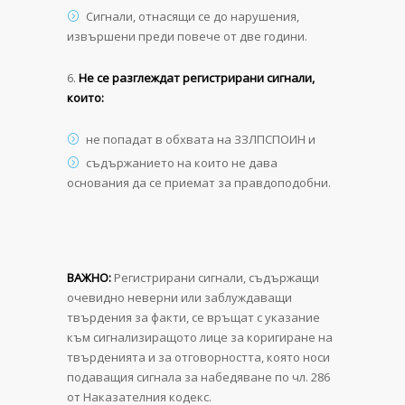
Сигнали, отнасящи се до нарушения,
извършени преди повече от две години.
Не се разглеждат регистрирани сигнали,
които:
не попадат в обхвата на ЗЗЛПСПОИН и
съдържанието на които не дава
основания да се приемат за правдоподобни.
ВАЖНО:
Регистрирани сигнали, съдържащи
очевидно неверни или заблуждаващи
твърдения за факти, се връщат с указание
към сигнализиращото лице за коригиране на
твърденията и за отговорността, която носи
подаващия сигнала за набедяване по чл. 286
от Наказателния кодекс.