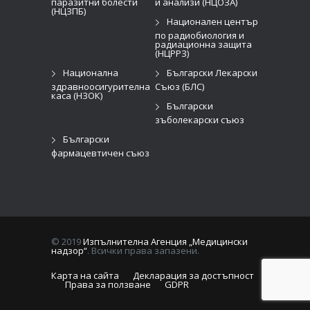
паразитни болести
и анализи (НЦОЗА)
(НЦЗПБ)
Национален център
по радиобиология и
радиационна защита
(НЦРРЗ)
Национална
Български Лекарски
здравноосигурителна
Съюз (БЛС)
каса (НЗОК)
Български
зъболекарски съюз
Български
фармацевтичен съюз
© 2019
Изпълнителна Агенция „Медицински
надзор“
. Всички права запазени.
Карта на сайта
Декларация за достъпност
Права за ползване
GDPR