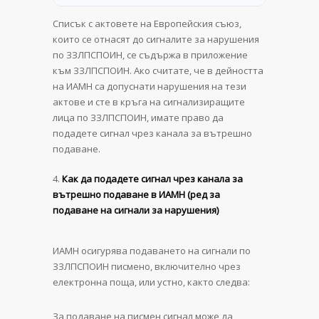
Списък с актовете на Европейския съюз,
които се отнасят до сигналите за нарушения
по ЗЗЛПСПОИН, се съдържа в приложение
към ЗЗЛПСПОИН. Ако считате, че в дейността
на ИАМН са допуснати нарушения на тези
актове и сте в кръга на сигнализиращите
лица по ЗЗЛПСПОИН, имате право да
подадете сигнал чрез канала за вътрешно
подаване.
Как да подадете сигнал чрез канала за
вътрешно подаване в ИАМН (ред за
подаване на сигнали за нарушения)
ИАМН осигурява подаването на сигнали по
ЗЗЛПСПОИН писмено, включително чрез
електронна поща, или устно, както следва:
За подаване на писмен сигнал може да