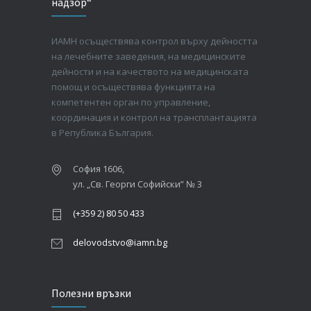
надзор“
ИАМН осъществява контрол върху дейността
на лечебните заведения, на медицинските
дейности и на качеството на медицинската
помощ и осъществява функцията на
компетентен орган по управление,
координация и контрол на трансплантацията
в Република България.
София 1606,
ул. „Св. Георги Софийски” № 3
(+359 2) 80 50 433
delovodstvo@iamn.bg
Полезни връзки