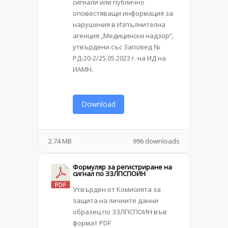
сигнали или публично
оповестяващи информация за
нарушения в Изпълнителна
агенция „Медицински надзор“,
утвърдени със Заповед №
РД-20-2/25.05.2023 г. на ИД на
ИАМН.
Download
2.74 MB
996 downloads
Формуляр за регистриране на
сигнал по ЗЗЛПСПОИН
Утвърден от Комисията за
защита на личните данни
образец по ЗЗЛПСПОИН във
формат PDF