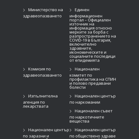
Министерство на
Единен
здравеопазването
информационен
портал – Официален
източник на
информация относно
мерките за борба с
разпространението на
COVID-19 в България,
включително
здравните,
икономическите и
социалните последици
от епидемията
Комисия по
Национален
здравеопазването
комитет по
профилактика на СПИН
и полово предавани
болести
Изпълнителна
Национален център
агенция по
по наркомании
лекарствата
Национален съвет
по наркотичните
вещества
Национален център
Национален център
по заразни и
по обществено здраве