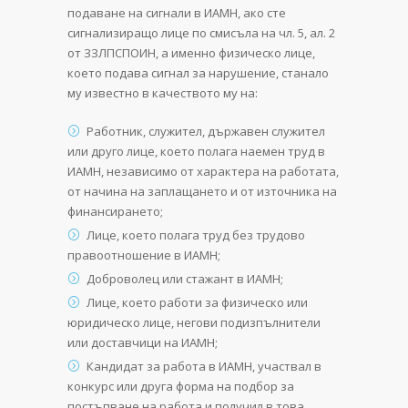
подаване на сигнали в ИАМН, ако сте
сигнализиращо лице по смисъла на чл. 5, ал. 2
от ЗЗЛПСПОИН, а именно физическо лице,
което подава сигнал за нарушение, станало
му известно в качеството му на:
Работник, служител, държавен служител
или друго лице, което полага наемен труд в
ИАМН, независимо от характера на работата,
от начина на заплащането и от източника на
финансирането;
Лице, което полага труд без трудово
правоотношение в ИАМН;
Доброволец или стажант в ИАМН;
Лице, което работи за физическо или
юридическо лице, негови подизпълнители
или доставчици на ИАМН;
Кандидат за работа в ИАМН, участвал в
конкурс или друга форма на подбор за
постъпване на работа и получил в това