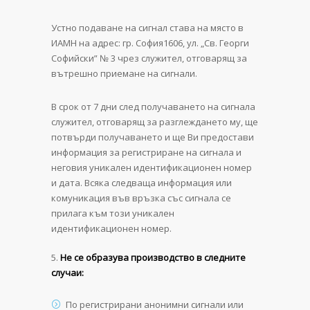
Устно подаване на сигнал става на място в
ИАМН на адрес: гр. София1606, ул. „Св. Георги
Софийски” № 3 чрез служител, отговарящ за
вътрешно приемане на сигнали.
В срок от 7 дни след получаването на сигнала
служител, отговарящ за разглеждането му, ще
потвърди получаването и ще Ви предостави
информация за регистриране на сигнала и
неговия уникален идентификационен номер
и дата. Всяка следваща информация или
комуникация във връзка със сигнала се
прилага към този уникален
идентификационен номер.
Не се образува производство в следните
случаи:
По регистрирани анонимни сигнали или