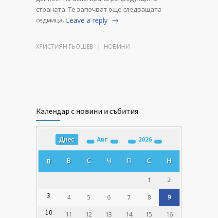
страната. Те започват още следващата
седмица.
Leave a reply
ХРИСТИЯН ГЬОШЕВ
НОВИНИ
Календар с новини и събития
Авг
2026
Днес
В
С
Ч
П
С
Н
П
1
2
3
4
5
6
7
8
9
10
11
12
13
14
15
16