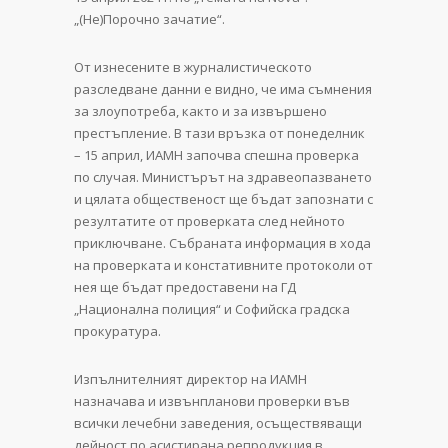
„(Не)Порочно зачатие“.
От изнесените в журналистическото
разследване данни е видно, че има съмнения
за злоупотреба, както и за извършено
престъпление. В тази връзка от понеделник
– 15 април, ИАМН започва спешна проверка
по случая. Министърът на здравеопазването
и цялата общественост ще бъдат запознати с
резултатите от проверката след нейното
приключване. Събраната информация в хода
на проверката и констативните протоколи от
нея ще бъдат предоставени на ГД
„Национална полиция“ и Софийска градска
прокуратура.
Изпълнителният директор на ИАМН
назначава и извънпланови проверки във
всички лечебни заведения, осъществяващи
дейност по асистирана репродукция в