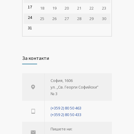
17
18
19
20
21
22
23
24
25
26
27
28
29
30
31
За контакти
София, 1606
ул. „Св. Георги Софийски”
№ 3
(+359 2) 80 50 463
(+359 2) 80 50 433
Пишете ни: