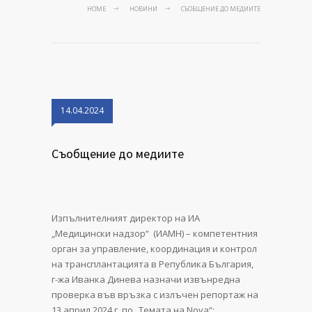
HOME
НОВИНИ
СЪОБЩЕНИЕ ДО МЕДИИТЕ
14.04.2024
Съобщение до медиите
Изпълнителният директор на ИА
„Медицински надзор“ (ИАМН) – компетентния
орган за управление, координация и контрол
на трансплантацията в Република България,
г-жа Иванка Динева назначи извънредна
проверка във връзка с излъчен репортаж на
13 април 2024 г. по „Темата на Nova“: