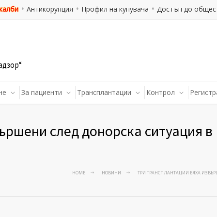
 жалби
Антикорупция
Профил на купувача
Достъп до общес
адзор“
не
За пациенти
Трансплантации
Контрол
Регистр
ършени след донорска ситуация в
HOME
НОВИНИ
ТРИ ТРАНСПЛАНТАЦИИ БЯХА ИЗВЪРШ