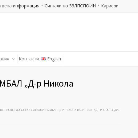
твена информация
Сигнали по ЗЗЛПСПОИН
Кариери
ация
Контакти
English
 МБАЛ „Д-р Никола
ЕНИ СЛЕД ДОНОРСКА СИТУАЦИЯ В МБАЛ „Д-Р НИКОЛА ВАСИЛИЕВ“ АД, ГР. КЮСТЕНДИЛ