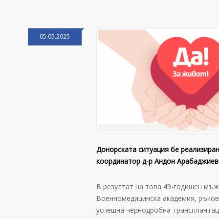
05.05.2025
Донорската ситуация бе реализиран
координатор д-р Андон Арабаджиев
В резултат на това 49-годишен мъж 
Военномедицинска академия, ръков
успешна чернодробна трансплантац