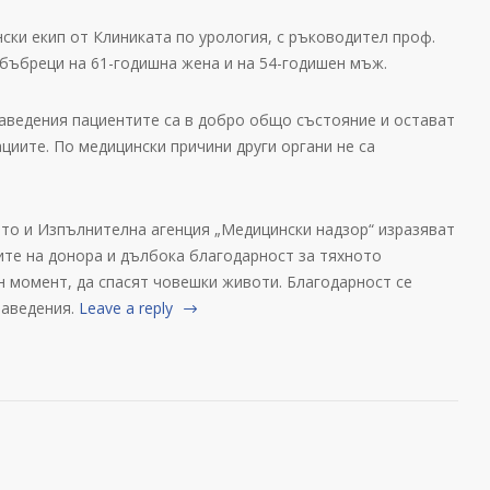
ски екип от Клиниката по урология, с ръководител проф.
 бъбреци на 61-годишна жена и на 54-годишен мъж.
аведения пациентите са в добро общо състояние и остават
циите. По медицински причини други органи не са
то и Изпълнителна агенция „Медицински надзор“ изразяват
те на донора и дълбока благодарност за тяхното
н момент, да спасят човешки животи. Благодарност се
заведения.
Leave a reply