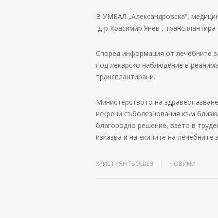
В УМБАЛ „Александровска“, медицин
д-р Красимир Янев , трансплантира
Според информация от лечебните з
под лекарско наблюдение в реанима
трансплантирани.
Министерството на здравеопазване
искрени съболезнования към близки
благородно решение, взето в труде
изказва и на екипите на лечебните 
ХРИСТИЯН ГЬОШЕВ
НОВИНИ