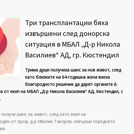
Три трансплантации бяха
извършени след донорска
ситуация в МБАЛ „Д-р Никола
Василиев“ АД, гр. Кюстендил
Трима души получиха шанс за нов живот, след
като близките на 64-годишна жена взеха
благородното решение да дарят органите ѝ.
а от екип на МБАЛ „Д-р Никола Василиев“ АД
,
Кюстендил, с
.
получи шанс за живот, след като екип на
оден от проф. д-р Ивелин Такоров, извърши поредната
ия.