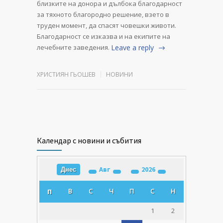
близките на донора и дълбока благодарност
за тяхното благородно решение, взето в
труден момент, да спасят човешки животи.
Благодарност се изказва и на екипите на
лечебните заведения.
Leave a reply
ХРИСТИЯН ГЬОШЕВ
НОВИНИ
Календар с новини и събития
Авг
2026
Днес
В
С
Ч
П
С
Н
П
1
2