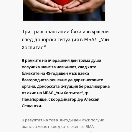
Три трансплантации бяха извършени
след донорска ситуация в МБАЛ „Уни
Хоспитал“
В рамките на вчерашния ден трима души
получиха шанс за нов живот, след като
близките на 45-годишен мъж взеха
благородното решение да дарят неговите
органи. Донорската ситуация бе реализирана
от екип на МБАЛ „Уни Хоспитал“, гр.
Панагюрище, с координатор д-р Алексей
Лещански.
В резултат на това 38-годишен мъж получи
шанс за живот, след като екип от ВМА,