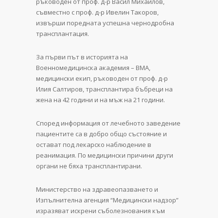
ръководен от проф. д-р Васил Михайлов,
съвместно с проф. д-р Ивелин Такоров,
извърши поредната успешна чернодробна
трансплантация.
За първи път в историята на
Военномедицинска академия – ВМА,
медицински екип, ръководен от проф. д-р
Илия Салтиров, трансплантира бъбреци на
жена на 42 години и на мъж на 21 години.
Според информация от лечебното заведение
пациентите са в добро общо състояние и
остават под лекарско наблюдение в
реанимация. По медицински причини други
органи не бяха трансплантирани.
Министерство на здравеопазването и
Изпълнителна агенция “Медицински надзор”
изразяват искрени съболезнования към