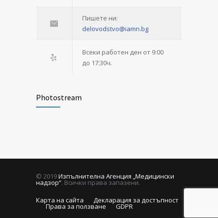
Пишете ни:
delovodstvo@iamn.bg
Всеки работен ден от 9:00
до 17:30ч.
Photostream
© 2019
Изпълнителна Агенция „Медицински
надзор“
. Всички права запазени.
Карта на сайта
Декларация за достъпност
Права за ползване
GDPR