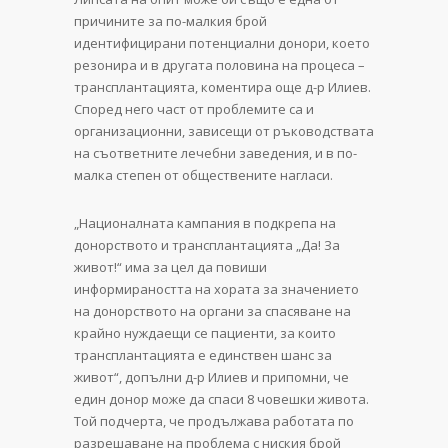
причините за по-малкия брой
идентифицирани потенциални донори, което
резонира и в другата половина на процеса –
трансплантацията, коментира още д-р Илиев.
Според него част от проблемите са и
организационни, зависещи от ръководствата
на съответните лечебни заведения, и в по-
малка степен от обществените нагласи.
„Националната кампания в подкрепа на
донорството и трансплантацията „Да! За
живот!“ има за цел да повиши
информираността на хората за значението
на донорството на органи за спасяване на
крайно нуждаещи се пациенти, за които
трансплантацията е единствен шанс за
живот“, допълни д-р Илиев и припомни, че
един донор може да спаси 8 човешки живота.
Той подчерта, че продължава работата по
разрешаване на проблема с ниския брой