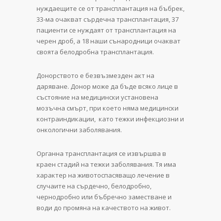
нуждаещите се от трансплантация на бъбрек,
33-ма очакват сърдечна трансплантация, 37
пациенти се нуждаят от трансплантация на
черен дроб, а 18 наши сънародници очакват
своята белодробна трансплантация.
Донорството е безвъзмезден акт на
даряване. Донор може да бъде всяко лице в
състояние на медицински установена
мозъчна смърт, при което няма медицински
контраиндикации, като тежки инфекциозни и
онкологични заболявания.
Органна трансплантация се извършва в
краен стадий на тежки заболявания. Tя има
характер на животоспасяващо лечение в
случаите на сърдечно, белодробно,
чернодробно или бъбречно заместване и
води до промяна на качеството на живот.