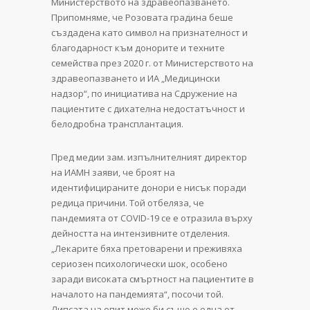
Министерството на здравеопазването.
Припомняме, че Розовата градина беше
създадена като символ на признателност и
благодарност към донорите и техните
семейства през 2020 г. от Министерството на
здравеопазването и ИА „Медицински
надзор“, по инициатива на Сдружение на
пациентите с дихателна недостатъчност и
белодробна трансплантация.
Пред медии зам. изпълнителният директор
на ИАМН заяви, че броят на
идентифицираните донори е нисък поради
редица причини. Той отбеляза, че
пандемията от COVID-19 се е отразила върху
дейността на интензивните отделения.
„Лекарите бяха претоварени и преживяха
сериозен психологически шок, особено
заради високата смъртност на пациентите в
началото на пандемията“, посочи той.
Липсата на опит може би също е една от