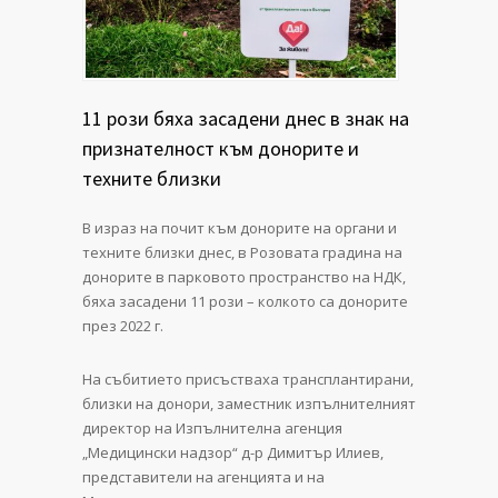
11 рози бяха засадени днес в знак на
признателност към донорите и
техните близки
В израз на почит към донорите на органи и
техните близки днес, в Розовата градина на
донорите в парковото пространство на НДК,
бяха засадени 11 рози – колкото са донорите
през 2022 г.
На събитието присъстваха трансплантирани,
близки на донори, заместник изпълнителният
директор на Изпълнителна агенция
„Медицински надзор“ д-р Димитър Илиев,
представители на агенцията и на