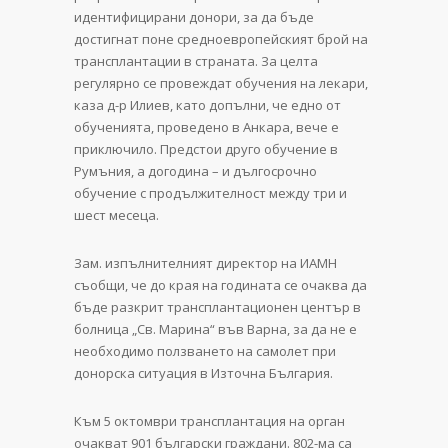
идентифицирани донори, за да бъде
достигнат поне средноевропейският брой на
трансплантации в страната. За целта
регулярно се провеждат обучения на лекари,
каза д-р Илиев, като допълни, че едно от
обученията, проведено в Анкара, вече е
приключило. Предстои друго обучение в
Румъния, а догодина – и дългосрочно
обучение с продължителност между три и
шест месеца.
Зам. изпълнителният директор на ИАМН
съобщи, че до края на годината се очаква да
бъде разкрит трансплантационен център в
болница „Св. Марина“ във Варна, за да не е
необходимо ползването на самолет при
донорска ситуация в Източна България.
Към 5 октомври трансплантация на орган
очакват 901 български граждани. 802-ма са