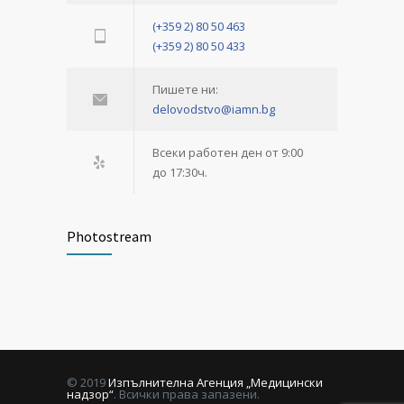
(+359 2) 80 50 463
(+359 2) 80 50 433
Пишете ни:
delovodstvo@iamn.bg
Всеки работен ден от 9:00
до 17:30ч.
Photostream
© 2019
Изпълнителна Агенция „Медицински
надзор“
. Всички права запазени.