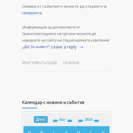
Снимки от събитието можете да откриете в
галерията
.
Информация за донорството и
трансплантацията на органи можете да
намерите на сайта на Националната кампания
„
Да! За живот!“.
Leave a reply
ХРИСТИЯН ГЬОШЕВ
НОВИНИ
Календар с новини и събития
Авг
2026
Днес
В
С
Ч
П
С
Н
П