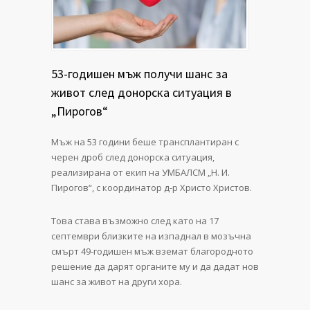
53-годишен мъж получи шанс за
живот след донорска ситуация в
„Пирогов“
Мъж на 53 години беше трансплантиран с
черен дроб след донорска ситуация,
реализирана от екип на УМБАЛСМ „Н. И.
Пирогов“, с координатор д-р Христо Христов.
Това става възможно след като на 17
септември близките на изпаднал в мозъчна
смърт 49-годишен мъж вземат благородното
решение да дарят органите му и да дадат нов
шанс за живот на други хора.