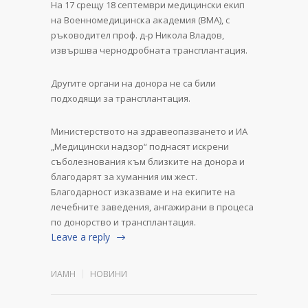
На 17 срещу 18 септември медицински екип
на Военномедицинска академия (ВМА), с
ръководител проф. д-р Никола Владов,
извършва чернодробната трансплантация.
Другите органи на донора не са били
подходящи за трансплантация.
Министерството на здравеопазването и ИА
„Медицински надзор“ поднасят искрени
съболезнования към близките на донора и
благодарят за хуманния им жест.
Благодарност изказваме и на екипите на
лечебните заведения, ангажирани в процеса
по донорство и трансплантация.
Leave a reply
ИАМН
НОВИНИ