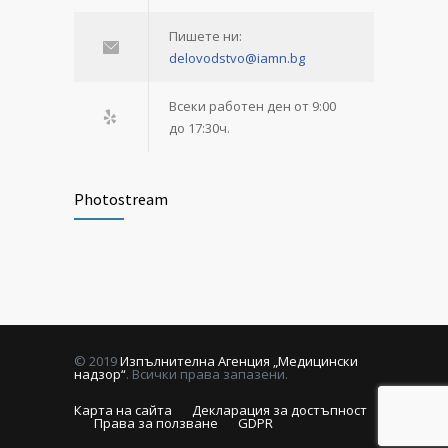
Пишете ни:
delovodstvo@iamn.bg
Всеки работен ден от 9:00
до 17:30ч.
Photostream
© 2019
Изпълнителна Агенция „Медицински
надзор“
. Всички права запазени.
Карта на сайта
Декларация за достъпност
Права за ползване
GDPR