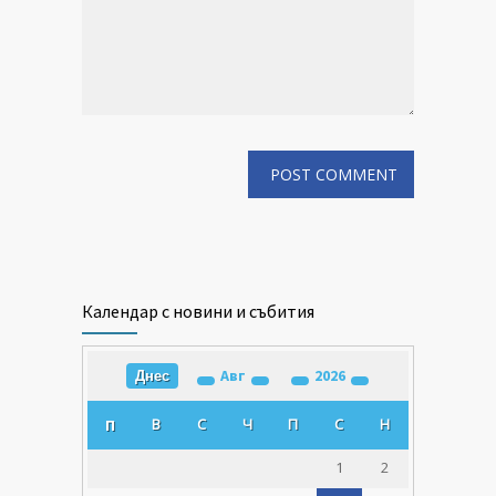
Календар с новини и събития
Авг
2026
Днес
В
С
Ч
П
С
Н
П
1
2