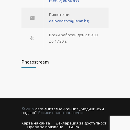
(+359 2) 80 50 433
Пишете ни:
delovodstvo@iamn.bg
Всеки работен ден от 9:00
до 17:30ч.
Photostream
© 2019
Изпълнителна Агенция „Медицински
надзор“
. Всички права запазени.
Карта на сайта
Декларация за достъпност
Права за ползване
GDPR