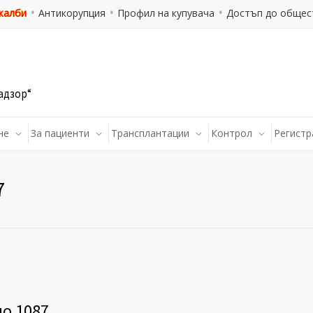
 жалби
Антикорупция
Профил на купувача
Достъп до общес
адзор“
не
За пациенти
Трансплантации
Контрол
Регистр
7
по 1087