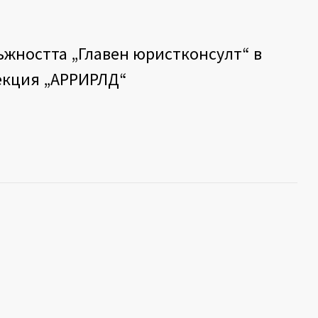
лъжността „Главен юристконсулт“ в
екция „АРРИРЛД“