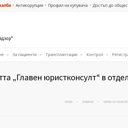
 жалби
Антикорупция
Профил на купувача
Достъп до общес
адзор“
не
За пациенти
Трансплантации
Контрол
Регистр
тта „Главен юристконсулт“ в отд
HOME
НОВИНИ
ОБЯВА ЗА КОНКУРС