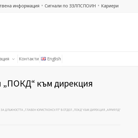
твена информация
Сигнали по ЗЗЛПСПОИН
Кариери
ация
Контакти
English
ел „ПОКД“ към дирекция
 ЗА ДЛЪЖНОСТТА „ГЛАВЕН ЮРИСТКОНСУЛТ“ В ОТДЕЛ „ПОКД“ КЪМ ДИРЕКЦИЯ „АРРИРЛД“