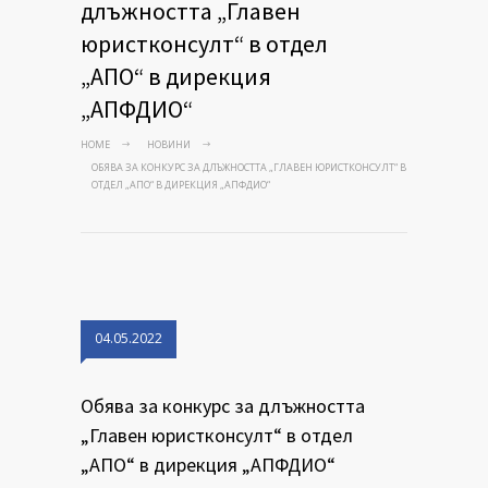
длъжността „Главен
юристконсулт“ в отдел
„АПО“ в дирекция
„АПФДИО“
HOME
НОВИНИ
ОБЯВА ЗА КОНКУРС ЗА ДЛЪЖНОСТТА „ГЛАВЕН ЮРИСТКОНСУЛТ“ В
ОТДЕЛ „АПО“ В ДИРЕКЦИЯ „АПФДИО“
04.05.2022
Обява за конкурс за длъжността
„Главен юристконсулт“ в отдел
„АПО“ в дирекция „АПФДИО“