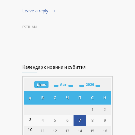
Leave a reply
ESTILIAN
Календар с новини и събития
Авг
2026
Днес
В
С
Ч
П
С
Н
П
1
2
3
4
5
6
7
8
9
10
11
12
13
14
15
16