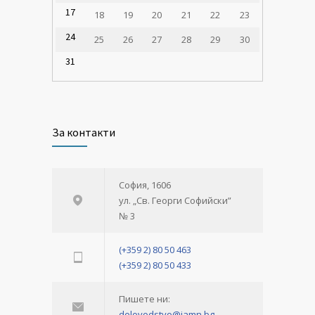
17
18
19
20
21
22
23
24
25
26
27
28
29
30
31
За контакти
София, 1606
ул. „Св. Георги Софийски”
№ 3
(+359 2) 80 50 463
(+359 2) 80 50 433
Пишете ни:
delovodstvo@iamn.bg