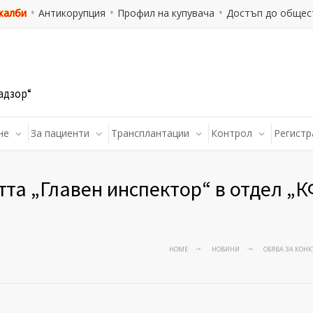
 жалби
Антикорупция
Профил на купувача
Достъп до общес
адзор“
не
За пациенти
Трансплантации
Контрол
Регистр
тта „Главен инспектор“ в отдел 
HOME
НОВИНИ
ОБЯВА ЗА КОНК