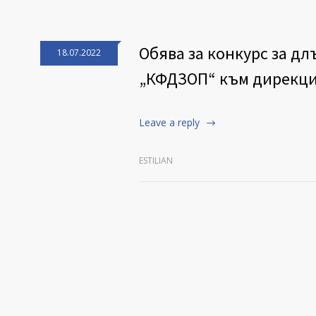
Обява за конкурс за дл
18.07.2022
„КФДЗОП“ към дирекц
Leave a reply
ESTILIAN