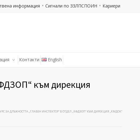
твена информация
Сигнали по ЗЗЛПСПОИН
Кариери
ация
Контакти
English
„КФДЗОП“ към дирекция
УРС ЗА ДЛЪЖНОСТТА „ГЛАВЕН ИНСПЕКТОР“ В ОТДЕЛ „КФДЗОП“ КЪМ ДИРЕКЦИЯ „КМДОК“