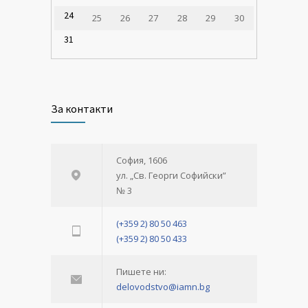
24
25
26
27
28
29
30
31
За контакти
София, 1606
ул. „Св. Георги Софийски”
№ 3
(+359 2) 80 50 463
(+359 2) 80 50 433
Пишете ни:
delovodstvo@iamn.bg