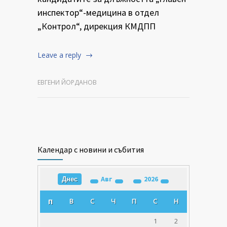
инспектор“-медицина в отдел
„Контрол“, дирекция КМДПП
Leave a reply
ЕВГЕНИ ЙОРДАНОВ
Календар с новини и събития
Авг
2026
Днес
В
С
Ч
П
С
Н
П
1
2