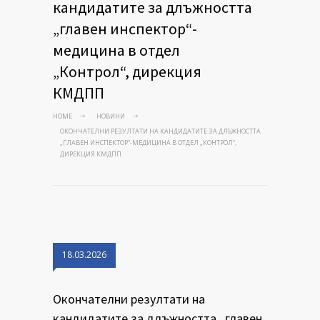
кандидатите за длъжността
„главен инспектор“-
медицина в отдел
„Контрол“, дирекция
КМДПП
HOME
НОВИНИ
ОКОНЧАТЕЛНИ РЕЗУЛТАТИ НА КАНДИДАТИТЕ ЗА ДЛЪЖНОСТТА
„ГЛАВЕН ИНСПЕКТОР“-МЕДИЦИНА В ОТДЕЛ „КОНТРОЛ“,
ДИРЕКЦИЯ КМДПП
18.03.2026
Окончателни резултати на
кандидатите за длъжността „главен