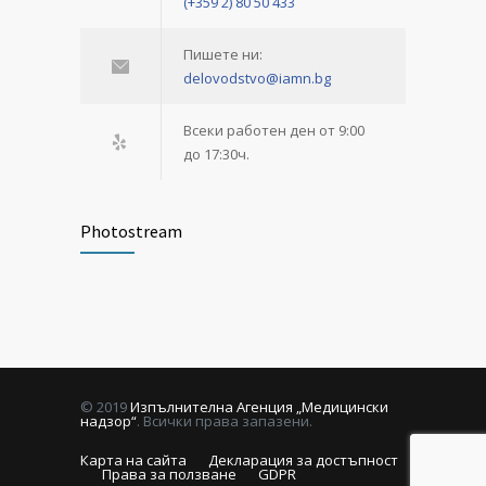
(+359 2) 80 50 433
Пишете ни:
delovodstvo@iamn.bg
Всеки работен ден от 9:00
до 17:30ч.
Photostream
© 2019
Изпълнителна Агенция „Медицински
надзор“
. Всички права запазени.
Карта на сайта
Декларация за достъпност
Права за ползване
GDPR