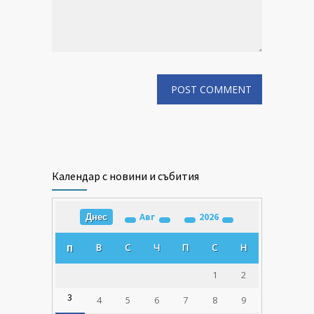
Календар с новини и събития
Авг
2026
Днес
В
С
Ч
П
С
Н
П
1
2
3
4
5
6
7
8
9