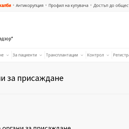
 жалби
Антикорупция
Профил на купувача
Достъп до общес
адзор“
не
За пациенти
Трансплантации
Контрол
Регистр
ни за присаждане
а органи за присаждане