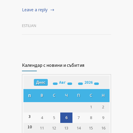
Leave a reply
ESTILIAN
Календар с новини и събития
Авг
2026
Днес
В
С
Ч
П
С
Н
П
1
2
3
4
5
6
7
8
9
10
11
12
13
14
15
16