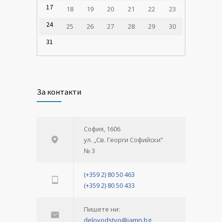
17
18
19
20
21
22
23
24
25
26
27
28
29
30
31
За контакти
София, 1606
ул. „Св. Георги Софийски”
№ 3
(+359 2) 80 50 463
(+359 2) 80 50 433
Пишете ни:
delovodstvo@iamn.bg