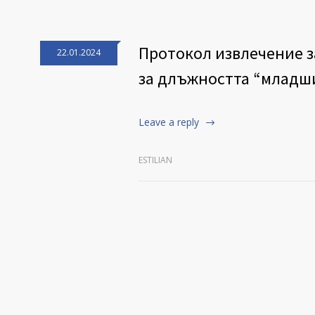
Протокол извлечение з
22.01.2024
за длъжността “младш
Leave a reply
ESTILIAN