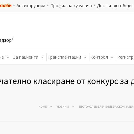
 жалби
Антикорупция
Профил на купувача
Достъп до общес
адзор“
не
За пациенти
Трансплантации
Контрол
Регистр
чателно класиране от конкурс за
HOME
НОВИНИ
ПРОТОКОЛ ИЗВЛЕЧЕНИЕ ЗА ОКОНЧАТЕЛН