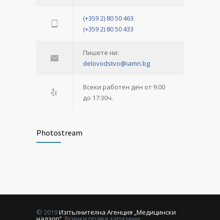
(+359 2) 80 50 463
(+359 2) 80 50 433
Пишете ни:
delovodstvo@iamn.bg
Всеки работен ден от 9:00
до 17:30ч.
Photostream
© 2019
Изпълнителна Агенция „Медицински
надзор“
. Всички права запазени.