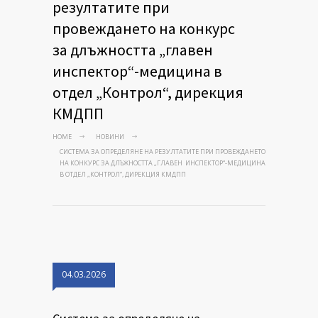
резултатите при
провеждането на конкурс
за длъжността „главен
инспектор“-медицина в
отдел „Контрол“, дирекция
КМДПП
HOME
НОВИНИ
СИСТЕМА ЗА ОПРЕДЕЛЯНЕ НА РЕЗУЛТАТИТЕ ПРИ ПРОВЕЖДАНЕТО
НА КОНКУРС ЗА ДЛЪЖНОСТТА „ГЛАВЕН ИНСПЕКТОР“-МЕДИЦИНА
В ОТДЕЛ „КОНТРОЛ“, ДИРЕКЦИЯ КМДПП
04.03.2026