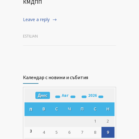
КМДПП
Leave a reply
ESTILIAN
Календар с новини и събития
Авг
2026
Днес
В
С
Ч
П
С
Н
П
1
2
3
4
5
6
7
8
9