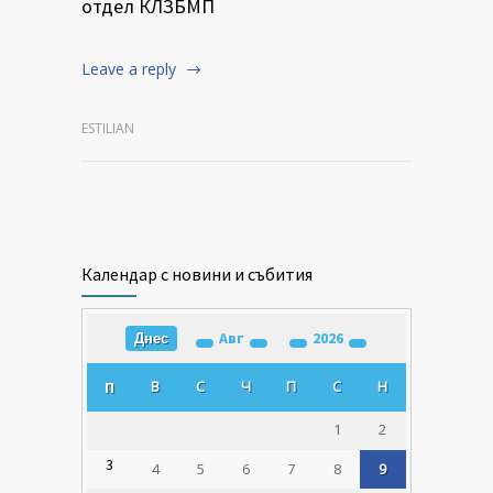
отдел КЛЗБМП
Leave a reply
ESTILIAN
Календар с новини и събития
Авг
2026
Днес
В
С
Ч
П
С
Н
П
1
2
3
4
5
6
7
8
9