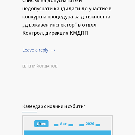
Списък на допуснатите и
недопуснати кандидати до участие в
конкурсна процедура за длъжността
„държавен инспектор“ в отдел
Контрол, дирекция КМДПП
Leave a reply
ЕВГЕНИ ЙОРДАНОВ
Календар с новини и събития
Авг
2026
Днес