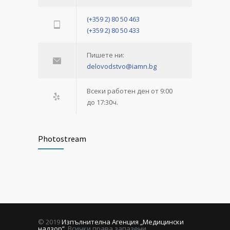
(+359 2) 80 50 463
(+359 2) 80 50 433
Пишете ни:
delovodstvo@iamn.bg
Всеки работен ден от 9:00
до 17:30ч.
Photostream
© 2019
Изпълнителна Агенция „Медицински
надзор“
. Всички права запазени.