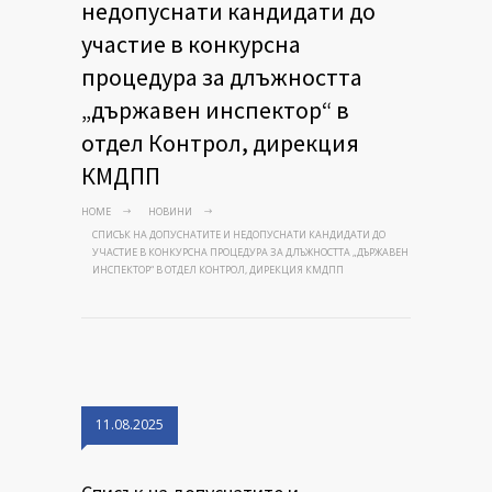
недопуснати кандидати до
участие в конкурсна
процедура за длъжността
„държавен инспектор“ в
отдел Контрол, дирекция
КМДПП
HOME
НОВИНИ
СПИСЪК НА ДОПУСНАТИТЕ И НЕДОПУСНАТИ КАНДИДАТИ ДО
УЧАСТИЕ В КОНКУРСНА ПРОЦЕДУРА ЗА ДЛЪЖНОСТТА „ДЪРЖАВЕН
ИНСПЕКТОР“ В ОТДЕЛ КОНТРОЛ, ДИРЕКЦИЯ КМДПП
11.08.2025