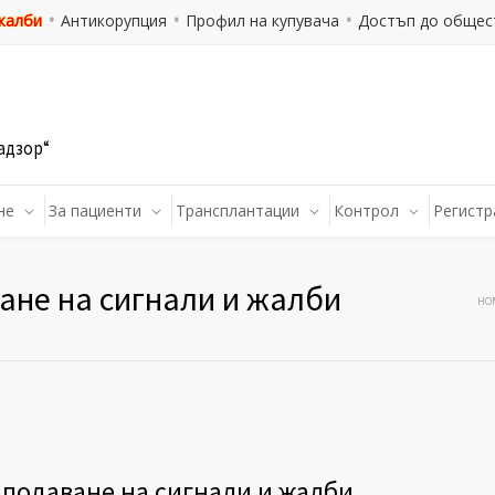
 жалби
Антикорупция
Профил на купувача
Достъп до общес
адзор“
не
За пациенти
Трансплантации
Контрол
Регистр
ане на сигнали и жалби
HO
подаване на сигнали и жалби