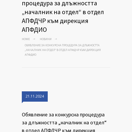
процедура за длъжността
„началник на отдел“ в отдел
АПФДЧР към дирекция
АПФДИО
HOME
НОВИНИ
OБЯВЛЕНИЕ ЗА КОНКУРСНА ПРОЦЕДУРА ЗА ДЛЪЖНОСТТА
„НАЧАЛНИК НА ОТДЕЛ“ В ОТДЕЛ АПФДЧР КЪМ ДИРЕКЦИЯ
АПФДИО
21.11.2024
Oбявление за конкурсна процедура
за длъжността „началник на отдел“
в отдел АПФДЧР към дирекция