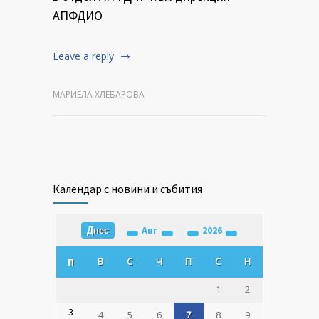
АПФДИО
Leave a reply
МАРИЕЛА ХЛЕБАРОВА
Календар с новини и събития
Авг
2026
Днес
В
С
Ч
П
С
Н
П
1
2
3
4
5
6
7
8
9