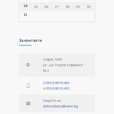
24
25
26
27
28
29
30
31
За контакти
София, 1606
ул. „Св. Георги Софийски”
№ 3
(+359 2) 80 50 463
(+359 2) 80 50 433
Пишете ни:
delovodstvo@iamn.bg