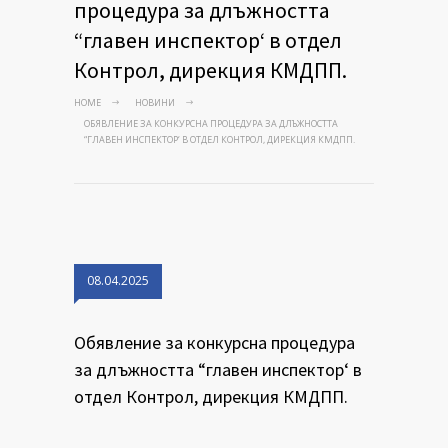
процедура за длъжността
“главен инспектор‘ в отдел
Контрол, дирекция КМДПП.
HOME
НОВИНИ
OБЯВЛЕНИЕ ЗА КОНКУРСНА ПРОЦЕДУРА ЗА ДЛЪЖНОСТТА
“ГЛАВЕН ИНСПЕКТОР‘ В ОТДЕЛ КОНТРОЛ, ДИРЕКЦИЯ КМДПП.
08.04.2025
Oбявление за конкурсна процедура
за длъжността “главен инспектор‘ в
отдел Контрол, дирекция КМДПП.