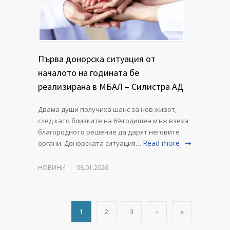
Първа донорска ситуация от
началото на годината бе
реализирана в МБАЛ – Силистра АД
Двама души получиха шанс за нов живот,
след като близките на 69-годишен мъж взеха
благородното решение да дарят неговите
Read more
органи. Донорската ситуация…
НОВИНИ
08.01.2026
1
2
3
›
»