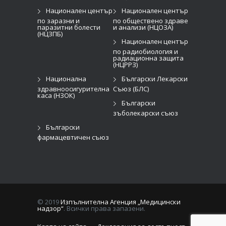
Национален център
Национален център
по заразни и
по обществено здраве
паразитни болести
и анализи (НЦОЗА)
(НЦЗПБ)
Национален център
по радиобиология и
радиационна защита
(НЦРРЗ)
Национална
Български Лекарски
здравноосигурителна
Съюз (БЛС)
каса (НЗОК)
Български
зъболекарски съюз
Български
фармацевтичен съюз
© 2019
Изпълнителна Агенция „Медицински
надзор“
. Всички права запазени.