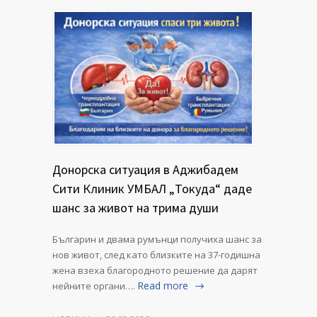
Донорска ситуация в Аджибадем
Сити Клиник УМБАЛ „Токуда“ даде
шанс за живот на трима души
Българин и двама румънци получиха шанс за
нов живот, след като близките на 37-годишна
жена взеха благородното решение да дарят
Read more
нейните органи….