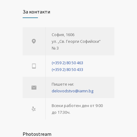
За контакти
София, 1606
ул. „Св. Георги Софийски”
№ 3
(+359 2) 80 50 463
(+359 2) 80 50 433
Пишете ни:
delovodstvo@iamn.bg
Всеки работен ден от 9:00
до 17:30ч.
Photostream