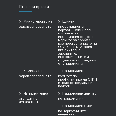
Полезни връзки
Министерство на
Единен
здравеопазването
информационен
портал – Официален
източник на
информация относно
мерките за борба с
разпространението на
COVID-19 в България,
включително
здравните,
икономическите и
социалните последици
от епидемията
Комисия по
Национален
здравеопазването
комитет по
профилактика на СПИН
и полово предавани
болести
Изпълнителна
Национален център
агенция по
по наркомании
лекарствата
Национален съвет
по наркотичните
вещества