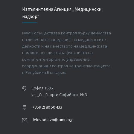
Изпълнителна Агенция „Медицински
надзор“
ИАМН осъществява контрол върху дейността
на лечебните заведения, на медицинските
дейности и на качеството на медицинската
помощ и осъществява функцията на
компетентен орган по управление,
координация и контрол на трансплантацията
в Република България.
София 1606,
ул. „Св. Георги Софийски” № 3
(+359 2) 80 50 433
delovodstvo@iamn.bg