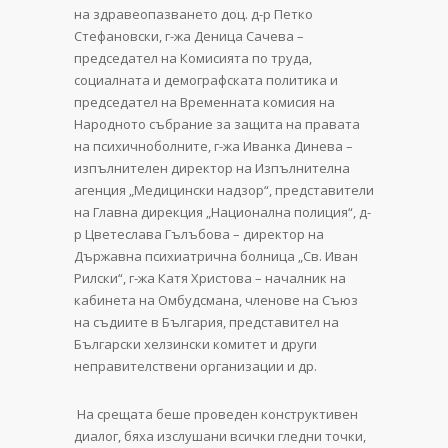
на здравеопазването доц. д-р Петко
Стефановски, г-жа Деница Сачева –
председател на Комисията по труда,
социалната и демографската политика и
председател на Временната комисия на
Народното събрание за защита на правата
на психичноболните, г-жа Иванка Динева –
изпълнителен директор на Изпълнителна
агенция „Медицински надзор“, представители
на Главна дирекция „Национална полиция“, д-
р Цветеслава Гълъбова – директор на
Държавна психиатрична болница „Св. Иван
Рилски“, г-жа Катя Христова – началник на
кабинета на Омбудсмана, членове на Съюз
на съдиите в България, представител на
Български хелзински комитет и други
неправителствени организации и др.
На срещата беше проведен конструктивен
диалог, бяха изслушани всички гледни точки,