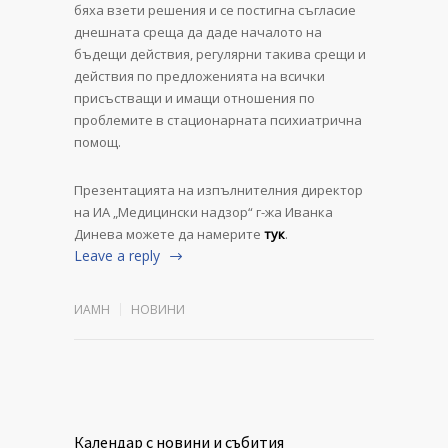
бяха взети решения и се постигна съгласие
днешната среща да даде началото на
бъдещи действия, регулярни такива срещи и
действия по предложенията на всички
присъстващи и имащи отношения по
проблемите в стационарната психиатрична
помощ.
Презентацията на изпълнителния директор
на ИА „Медицински надзор“ г-жа Иванка
Динева можете да намерите
тук
.
Leave a reply
ИАМН
НОВИНИ
Календар с новини и събития