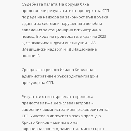
Съдебната палата. На форума бяха
представени резултатите от проверка на СГП
по реда на надзора за законност във връзка
с данни за системни нарушения в лечебни
заведения за стационарна психиатрична
помощ. В хода на проверката, в края на 2023
г., се включиха и други институции – ИА
„Медицински надзор” и ГД „Национална
полиция“.
Срещата откри г-жа Илиана Кирилова –
административен ръководител-градски
прокурор на СГП.
Резултати от извършената проверка
предостави г-жа Десислава Петрова –
заместник административен ръководител на
СГП. Участие в дискусията взеха проф. д-р
Христо Хинков – министър на
здравеопазването, заместник-министърът