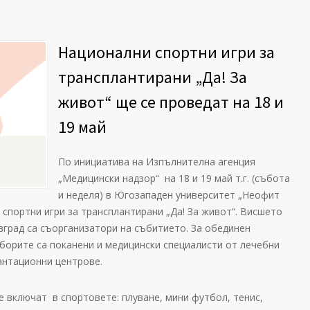
Национални спортни игри за
трансплантирани „Да! За
живот“ ще се проведат на 18 и
19 май
По инициатива на Изпълнителна агенция
„Медицински надзор“ на 18 и 19 май т.г. (събота
и неделя) в Югозападен университет „Неофит
 спортни игри за трансплантирани „Да! За живот“. Висшето
град са съорганизатори на събитието. За обединен
борите са поканени и медицински специалисти от лечебни
антационни центрове.
е включат в спортовете: плуване, мини футбол, тенис,