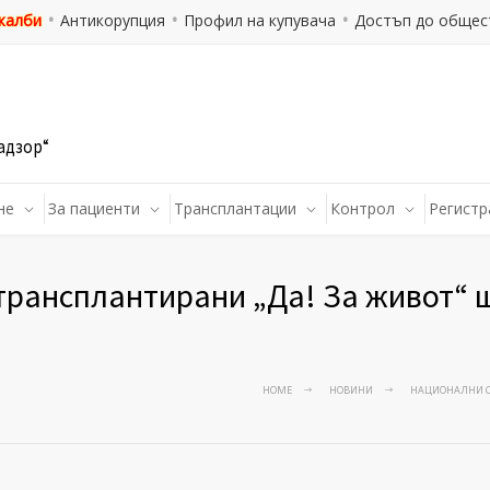
 жалби
Антикорупция
Профил на купувача
Достъп до общес
адзор“
не
За пациенти
Трансплантации
Контрол
Регистр
рансплантирани „Да! За живот“ ще
HOME
НОВИНИ
НАЦИОНАЛНИ СП