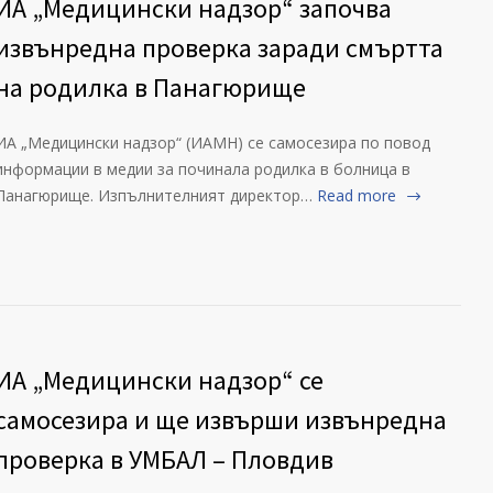
ИА „Медицински надзор“ започва
извънредна проверка заради смъртта
на родилка в Панагюрище
ИА „Медицински надзор“ (ИАМН) се самосезира по повод
информации в медии за починала родилка в болница в
Панагюрище. Изпълнителният директор…
Read more
ИА „Медицински надзор“ се
самосезира и ще извърши извънредна
проверка в УМБАЛ – Пловдив