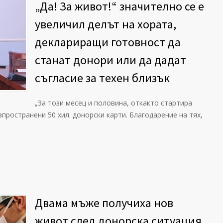
„Да! За живот!“ значително се е
увеличил делът на хората,
деклариращи готовност да
станат донори или да дадат
съгласие за техен близък
„За този месец и половина, откакто стартира
зпространени 50 хил. донорски карти. Благодарение на тях,
Двама мъже получиха нов
живот след донорска ситуация