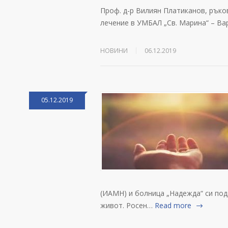
Проф. д-р Вилиян Платиканов, ръко
лечение в УМБАЛ „Св. Марина“ – В
НОВИНИ
06.12.2019
05.12.2019
(ИАМН) и болница „Надежда“ си под
живот. Росен…
Read more