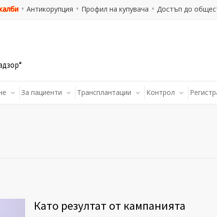
 жалби
Антикорупция
Профил на купувача
Достъп до общес
адзор“
не
За пациенти
Трансплантации
Контрол
Регистр
Като резултат от кампанията