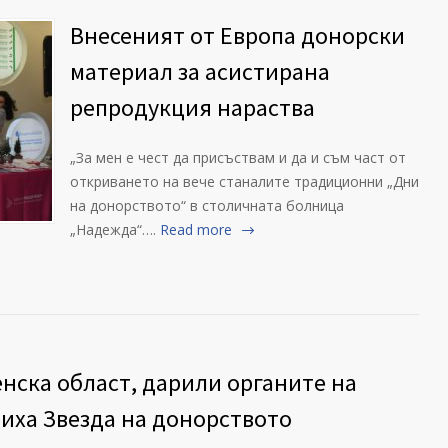
Внесеният от Европа донорски
материал за асистирана
репродукция нараства
„За мен е чест да присъствам и да и съм част от
откриването на вече станалите традиционни „Дни
на донорството“ в столичната болница
„Надежда“….
Read more
енска област, дарили органите на
чиха Звезда на донорството