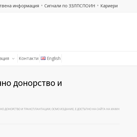
твена информация
Сигнали по ЗЗЛПСПОИН
Кариери
ация
Контакти
English
нно донорство и
ННО ДОНОРСТВО И ТРАНСПЛАНТАЦИИ, ОСМО ИЗДАНИЕ, Е ДОСТЪПНО НА САЙТА НА ИАМН