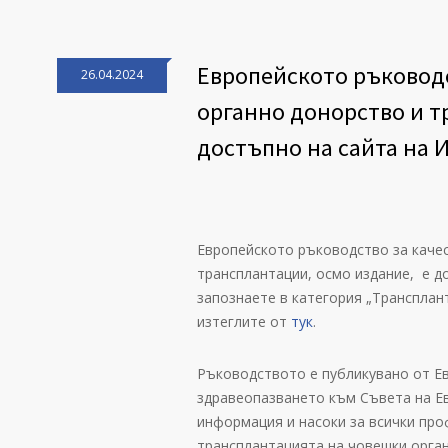
Европейското ръководс
26.04.2024
органно донорство и т
достъпно на сайта на 
Европейското ръководство за качес
трансплантации, осмо издание, е 
запознаете в категория „Трансплант
изтеглите от
тук
.
Ръководството е публикувано от Ев
здравеопазването към Съвета на Ев
информация и насоки за всички про
трансплантацията на човешки орган