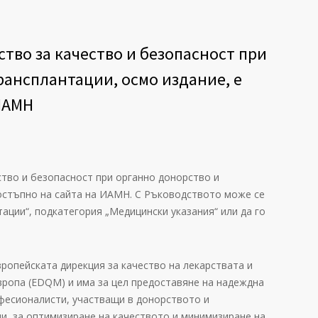
тво за качество и безопасност при
рансплантации, осмо издание, е
ИАМН
тво и безопасност при органно донорство и
достъпно на сайта на ИАМН. С Ръководството може се
ации“, подкатегория „Медицински указания“ или да го
ропейската дирекция за качество на лекарствата и
ропа (EDQM) и има за цел предоставяне на надеждна
фесионалисти, участващи в донорството и
и, за оптимизиране на качеството и минимизиране на