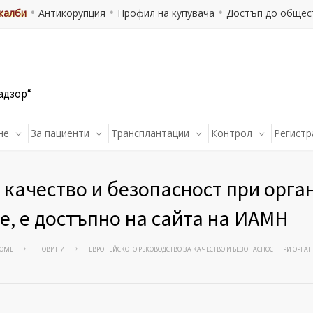
 жалби
Антикорупция
Профил на купувача
Достъп до общес
адзор“
не
За пациенти
Трансплантации
Контрол
Регистр
 качество и безопасност при орга
е, е достъпно на сайта на ИАМН
OME
НОВИНИ
ЕВРОПЕЙСКОТО РЪКОВОДСТВО ЗА КАЧЕСТВО И БЕЗОПАСНОСТ ПРИ ОРГА