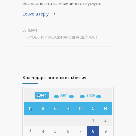
безопасността на медицинските услуги.
Leave a reply
ESTILIAN
ПРОЕКТИ И МЕЖДУНАРОДНА ДЕЙНОСТ
Календар с новини и събития
Авг
2026
Днес
В
С
Ч
П
С
Н
П
1
2
3
4
5
6
7
8
9