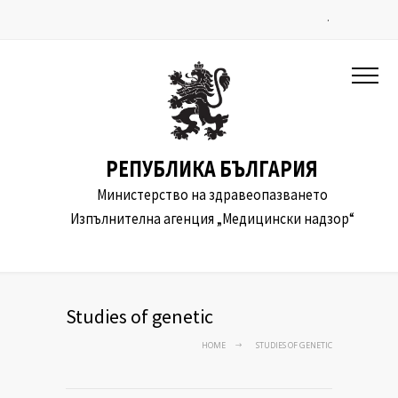
.
РЕПУБЛИКА БЪЛГАРИЯ
Министерство на здравеопазването
Изпълнителна агенция „Медицински надзор“
Studies of genetic
HOME
STUDIES OF GENETIC